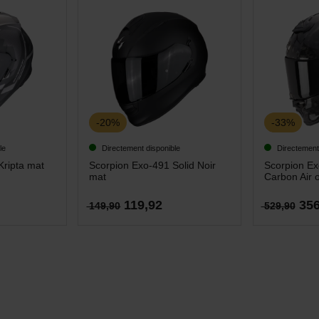
-20%
-33%
le
Directement disponible
Directement
Kripta mat
Scorpion Exo-491 Solid Noir
Scorpion E
mat
Carbon Air 
119,92
356
149,90
529,90