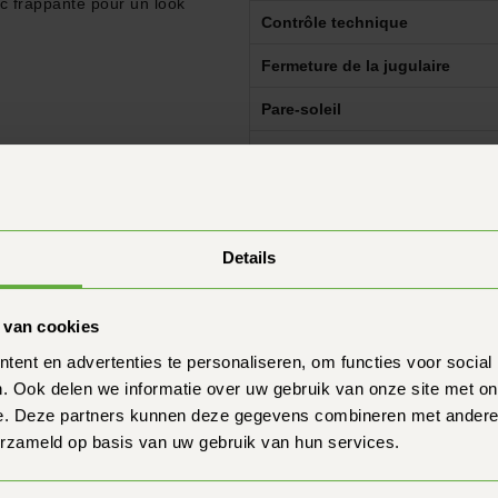
c frappante pour un look
Contrôle technique
Fermeture de la jugulaire
Pare-soleil
Type de casque
Doublure intérieure amovible
Système de déverrouillage d'u
Details
 contacter.
Pinlock fourni
Pré-équipé pour le Pinlock
 van cookies
ommande ?
ent en advertenties te personaliseren, om functies voor social
Mise en œuvre
. Ook delen we informatie over uw gebruik van onze site met on
en ajusté ?
Préparation de l'interphone
e. Deze partners kunnen deze gegevens combineren met andere i
erzameld op basis van uw gebruik van hun services.
Couleur
un autre intercom ?