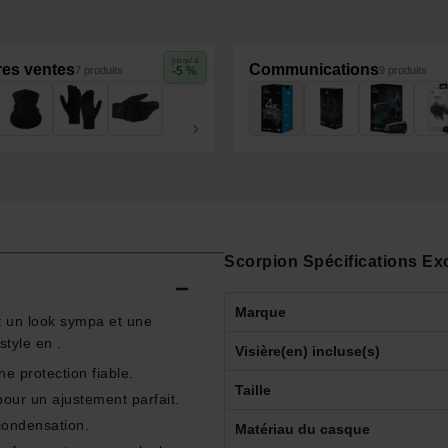
jusqu'à
res ventes
Communications
7 produits
-5 %
9 produits
Scorpion Spécifications Ex
Marque
t un look sympa et une
style en .
Visière(en) incluse(s)
e protection fiable.
Taille
pour un ajustement parfait.
 condensation.
Matériau du casque