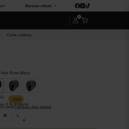
is
Service client
Carte cadeau
a Noir Rose Blanc
90
-15%
ec 0 % d'intérêt
e taille
Tableau des tailles
M
L