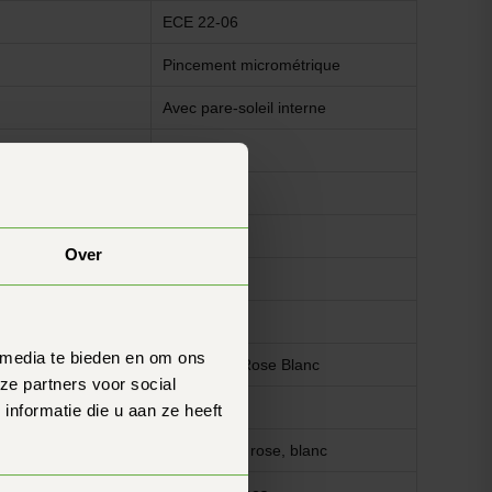
ECE 22-06
Pincement micrométrique
Avec pare-soleil interne
Intégrale
Oui
rgence
Oui
Over
Non
Oui
 media te bieden en om ons
Kripta Noir Rose Blanc
ze partners voor social
Oui
nformatie die u aan ze heeft
Noir brillant, rose, blanc