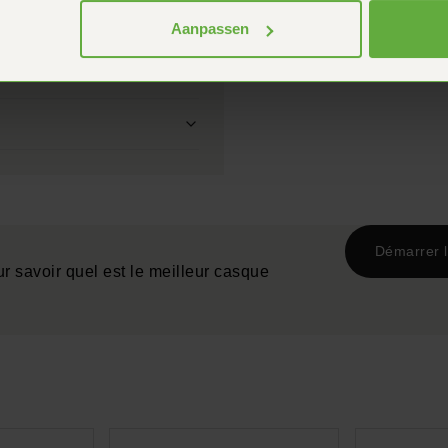
Poids
t de suite ?
Aanpassen
ys-Bas ?
Démarrer l
r savoir quel est le meilleur casque