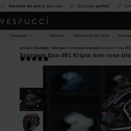
Garantie du prix
le plus bas
Échange
gratuit
Liv
Casques
Vizieren
Vêtements de moto
Access
/
/
/
scorpion /
accueil
boutique
marques
scorpion
scorpion
exo 491
Scorpion Exo-491 Kripta noir-rose-bl
1 review