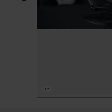
1
/
2