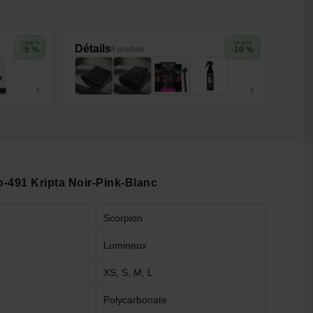
jusqu'à
jusqu'à
Détails
-5 %
8 produits
-10 %
o-491 Kripta Noir-Pink-Blanc
Scorpion
Lumineux
XS, S, M, L
Polycarbonate