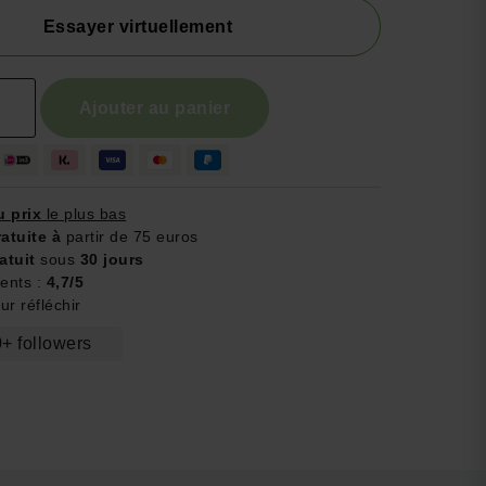
Essayer virtuellement
Ajouter au panier
u prix
le plus bas
ratuite à
partir de 75 euros
atuit
sous
30 jours
ients :
4,7/5
r réfléchir
+ followers