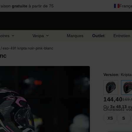
raison
gratuite
à partir de 75
França
oires
Vespa
Marques
Outlet
Entretien
/ exo-491 kripta noir-pink-blanc
anc
Version
:
Kript
144,40
169,
Ou
3x 48,13
av
Choisissez votr
XS
S