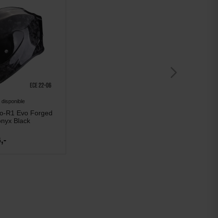
 disponible
xo-R1 Evo Forged
onyx Black
,-