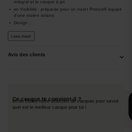
intégral et le casque à jet.
en Visibilité : préparée pour un insert Pinlock® équipé
d'une visière solaire.
Design...
Lees meer
Avis des clients
Ce casque te convient-il ?
en de Utilise notre sélection de casques pour savoir
quel est le meilleur casque pour toi !