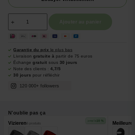
Ajouter au panier
Garantie du prix
le plus bas
Livraison
gratuite à
partir de 75 euros
Échange
gratuit
sous
30 jours
Note des clients :
4,7/5
30 jours
pour réfléchir
120 000+ followers
N'oublie pas ça
-10 %
jusqu'à
Vizieren
Meilleure
6 produits