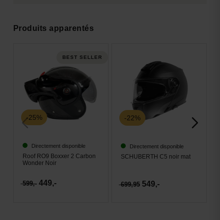
Produits apparentés
BEST SELLER
-25%
-22%
-
Directement disponible
Directement disponible
Roof RO9 Boxxer 2 Carbon
SCHUBERTH C5 noir mat
Sc
Wonder Noir
On
So
449,-
549,-
599,-
699,95
52