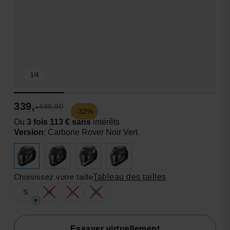
1
/
4
339,-
499,90
-32%
Ou
3 fois 113 € sans
intérêts
Version
:
Carbone Rover Noir Vert
Choisissez votre taille
Tableau des tailles
S
M
L
XL
Essayer virtuellement