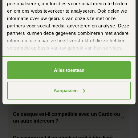
personaliseren, om functies voor social media te bieden
en om ons websiteverkeer te analyseren. Ook delen we
Carbone, Vert,
Couleur
Rouge
informatie over uw gebruik van onze site met onze
partners voor social media, adverteren en analyse. Deze
Questions fréquentes
partners kunnen deze gegevens combineren met andere
Tu as une autre question ? N'hésite pas à nous
informatie die u aan ze heeft verstrekt of die ze hebben
contacter.
verzameld op basis van uw gebruik van hun services.
Comment de marche, de garantie du prix de ?
Combien de temps faut-il pour recevoir ma
Alles toestaan
commande ?
Aanpassen
Comment je peux être sûr que ce casque est
bien ajusté ?
Ce casque est-il compatible avec un Cardo ou
un autre intercom ?
Ce casque est-il en stock et prêt à être livré