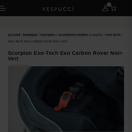
Garantie du prix
le plus bas
/
/
/
scorpion /
/
accueil
boutique
marques
scorpion
scorpion
exo tech
exo-tech evo carbon rover noir-vert
Scorpion Exo-Tech Evo Carbon Rover Noir-
Vert
ON = ON