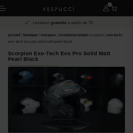
Livraison
gratuite
à partir de 75
/
/
/
scorpion /
/
accueil
boutique
marques
scorpion
scorpion
exo tech
exo-tech evo pro solid matt pearl black
Scorpion Exo-Tech Evo Pro Solid Matt
Pearl Black
VISIÈRE FUMÉE GRATUITE