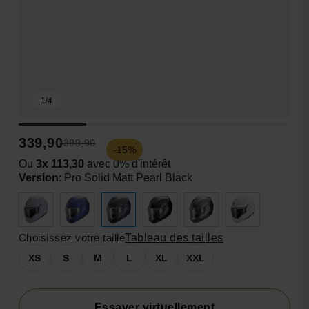
1
/
4
339,90
399,90
-15%
Ou
3x 113,30
avec 0% d'intérêt
Version
:
Pro Solid Matt Pearl Black
Choisissez votre taille
Tableau des tailles
XS
S
M
L
XL
XXL
Essayer virtuellement