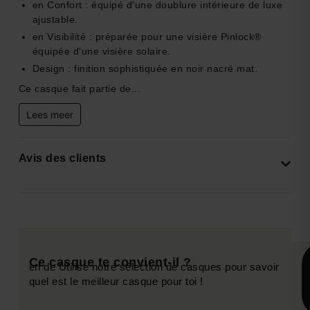
en Confort : équipé d'une doublure intérieure de luxe
ajustable.
en Visibilité : préparée pour une visière Pinlock®
équipée d'une visière solaire.
Design : finition sophistiquée en noir nacré mat.
Ce casque fait partie de...
Lees meer
Avis des clients
Ce casque te convient-il ?
en de Utilise notre sélection de casques pour savoir
quel est le meilleur casque pour toi !