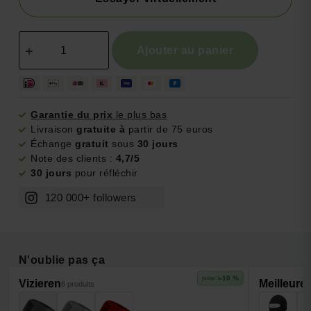
Ajouter au panier
Garantie du prix
le plus bas
Livraison
gratuite à
partir de 75 euros
Échange
gratuit
sous
30 jours
Note des clients :
4,7/5
30 jours
pour réfléchir
120 000+ followers
N'oublie pas ça
-10 %
jusqu'à
Vizieren
Meilleure
6 produits