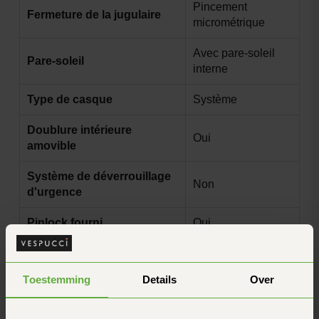
Pincement
Fermeture de la jugulaire
micrométrique
Avec pare-soleil
Pare-soleil
interne
Type de casque
Système
Doublure intérieure
Oui
amovible
Système de déverrouillage
Non
d'urgence
Pinlock fourni
Oui
Pré-équipé pour le Pinlock
Oui
Toestemming
Details
Over
Pro Solid Matt
Mise en œuvre
Pearl Black