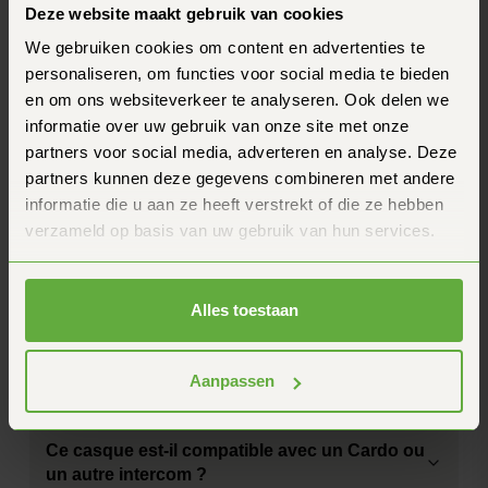
Deze website maakt gebruik van cookies
Préparation de l'interphone
Oui
We gebruiken cookies om content en advertenties te
Couleur
Noir mat
personaliseren, om functies voor social media te bieden
en om ons websiteverkeer te analyseren. Ook delen we
Poids
1650 grammes
informatie over uw gebruik van onze site met onze
partners voor social media, adverteren en analyse. Deze
Questions fréquentes
Tu as une autre question ? N'hésite pas à nous
partners kunnen deze gegevens combineren met andere
contacter.
informatie die u aan ze heeft verstrekt of die ze hebben
Comment de marche, de garantie du prix de ?
verzameld op basis van uw gebruik van hun services.
Combien de temps faut-il pour recevoir ma
commande ?
Alles toestaan
Comment je peux être sûr que ce casque est
Aanpassen
bien ajusté ?
Ce casque est-il compatible avec un Cardo ou
un autre intercom ?