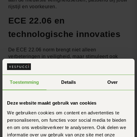
rijstijl en voorkeuren.
ECE 22.06 en
technologische innovaties
De ECE 22.06 norm brengt niet alleen
verbeteringen in veiligheid, maar stimuleert ook
technologische innovaties in de helmwereld. Deze
ontwikkelingen maken het motorrijden niet alleen
veiliger, maar ook comfortabeler en geavanceerder.
Toestemming
Details
Over
Integratie van communicatiesystemen
Met de nieuwe norm worden helmen ontworpen met
Deze website maakt gebruik van cookies
betere integratiemogelijkheden voor
communicatiesystemen
. Dit betekent dat je
We gebruiken cookies om content en advertenties te
gemakkelijker hoogwaardige intercomsystemen
personaliseren, om functies voor social media te bieden
kunt installeren zonder de veiligheid van je helm te
en om ons websiteverkeer te analyseren. Ook delen we
compromitteren. Fabrikanten zoals
Cardo
of
Sena
informatie over uw gebruik van onze site met onze