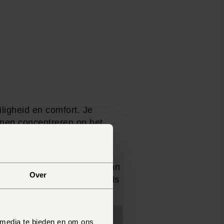
iligheid en comfort. Je
nnen concentreren op het
chte items voor regenachtig
in eerste instantie duur kan
Over
e bij gespecialiseerde winkels
 media te bieden en om ons