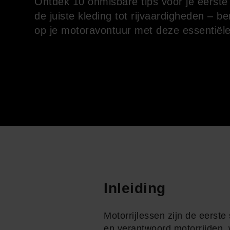
Ontdek 10 onmisbare tips voor je eerste
de juiste kleding tot rijvaardigheden – be
op je motoravontuur met deze essentiël
Inleiding
Motorrijlessen zijn de eerst
en verantwoord motorrijden, w