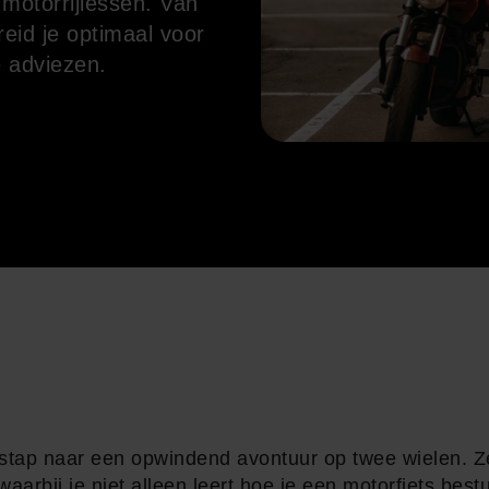
 motorrijlessen. Van
reid je optimaal voor
e adviezen.
e stap naar een opwindend avontuur op twee wielen. Z
aarbij je niet alleen leert hoe je een motorfiets best