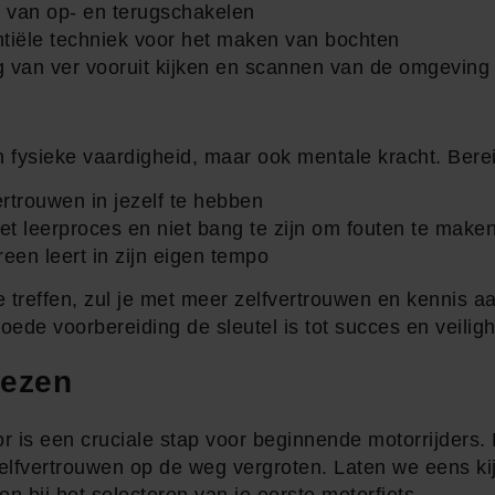
e van op- en terugschakelen
tiële techniek voor het maken van bochten
g van ver vooruit kijken en scannen van de omgeving
en fysieke vaardigheid, maar ook mentale kracht. Bere
ertrouwen in jezelf te hebben
et leerproces en niet bang te zijn om fouten te make
een leert in zijn eigen tempo
treffen, zul je met meer zelfvertrouwen en kennis aan
ede voorbereiding de sleutel is tot succes en veilig
iezen
or is een cruciale stap voor beginnende motorrijders.
zelfvertrouwen op de weg vergroten. Laten we eens ki
n bij het selecteren van je eerste motorfiets.