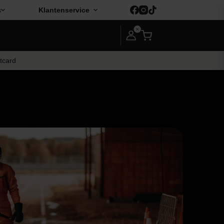
s
Klantenservice
ftcard