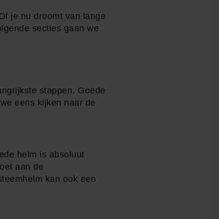
 Of je nu droomt van lange
volgende secties gaan we
langrijkste stappen. Goede
n we eens kijken naar de
oede helm is absoluut
doet aan de
ysteemhelm kan ook een