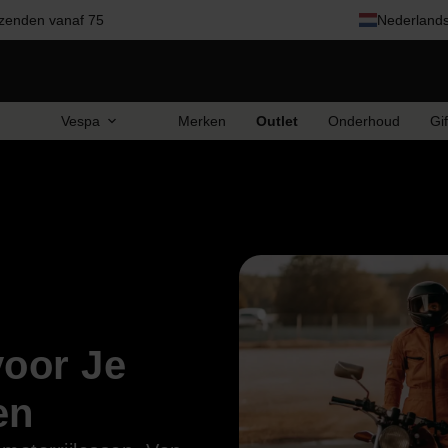
zenden vanaf 75
Nederland
Vespa
Merken
Outlet
Onderhoud
Gi
voor Je
en