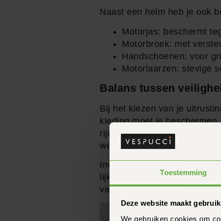
Naast een helm heb je ook b
Motorjas: beschermt t
Motorbroek: met verste
Handschoenen: voor gr
Motorlaarzen: stevige 
Balans tussen veilighe
Bij het kiezen van je uitrust
kleding moet je beschermen,
rijden. Kies bijvoorbeeld vo
weer.
Investeer in kwaliteitsprod
Toestemming
lijken, is het de investering 
vaak deskundig advies krijge
Deze website maakt gebruik
We gebruiken cookies om cont