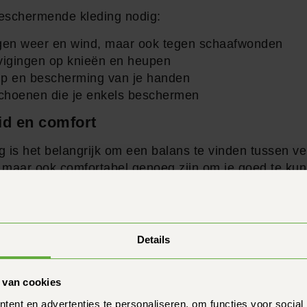
eschermende kleding nodig:
egen weer en wind, maar ook tegen schaafwonden
vigingen op knieën en heupen
ip en bescherming van je handen
schoenen die je enkels beschermen
id en comfort
ing is het belangrijk om een balans te vinden tussen ve
 maar ook comfortabel genoeg zijn om je goed te ku
or kleding met ventilatie voor warme dagen en waterdi
ucten van gerenommeerde merken. Hoewel de aanschaf 
Details
waard voor je veiligheid en rijplezier. Bovendien kun j
n over de juiste maat en pasvorm.
 van cookies
ent en advertenties te personaliseren, om functies voor social