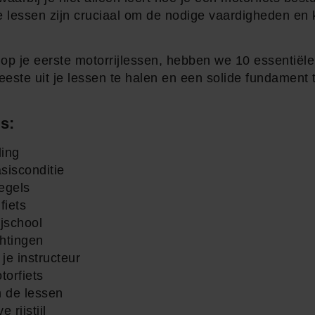
e lessen zijn cruciaal om de nodige vaardigheden en 
op je eerste motorrijlessen, hebben we 10 essentiël
este uit je lessen te halen en een solide fundament 
s:
ding
sisconditie
egels
fiets
jschool
chtingen
je instructeur
torfiets
n de lessen
 rijstijl