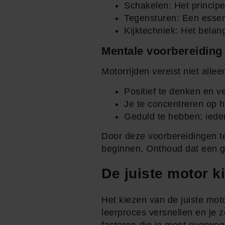
Schakelen: Het princip
Tegensturen: Een essen
Kijktechniek: Het belan
Mentale voorbereiding
Motorrijden vereist niet alle
Positief te denken en v
Je te concentreren op h
Geduld te hebben; ieder
Door deze voorbereidingen te 
beginnen. Onthoud dat een go
De juiste motor k
Het kiezen van de juiste mot
leerproces versnellen en je 
factoren die je moet overwege