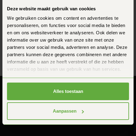
uitzonderlijke omstandigheden, zoals een uitverkoop of
opruiming.
Deze website maakt gebruik van cookies
We gebruiken cookies om content en advertenties te
Belangrijk:
Het is cruciaal dat je de prijsmatch aanvraagt vóór het
personaliseren, om functies voor social media te bieden
plaatsen van je bestelling. Achteraf kunnen we de prijs
en om ons websiteverkeer te analyseren. Ook delen we
helaas niet meer aanpassen.
informatie over uw gebruik van onze site met onze
partners voor social media, adverteren en analyse. Deze
Zo ben je altijd verzekerd van de beste deal bij
Vespucci!
partners kunnen deze gegevens combineren met andere
informatie die u aan ze heeft verstrekt of die ze hebben
verzameld op basis van uw gebruik van hun services.
Alles toestaan
Hulp & ondersteuning
Aanpassen