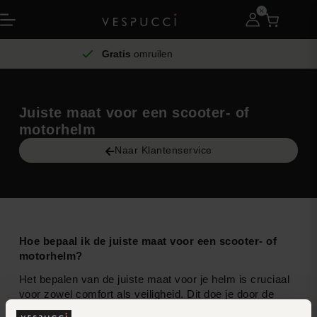
Gratis
omruilen
Juiste maat voor een scooter- of
motorhelm
Naar Klantenservice
Hoe bepaal ik de juiste maat voor een scooter- of
motorhelm?
Het bepalen van de juiste maat voor je helm is cruciaal
voor zowel comfort als veiligheid. Dit doe je door de
omtrek van je hoofd op te meten met een flexibel