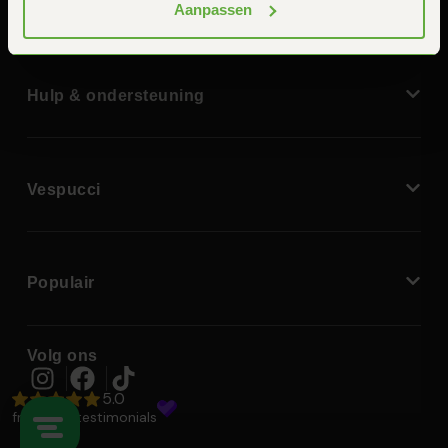
Aanpassen
Hulp & ondersteuning
Vespucci
Populair
Volg ons