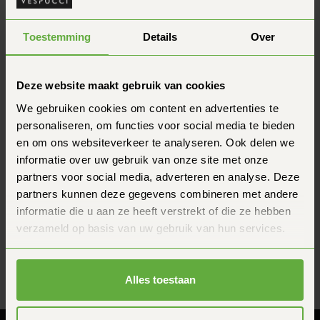
meetlint.
Zo meet je nauwkeurig:
Toestemming
Details
Over
Plaats het meetlint rond het breedste deel van je
hoofd, meestal 1-2 cm boven je wenkbrauwen en
langs het breedste punt van je achterhoofd.
Deze website maakt gebruik van cookies
Meet meerdere keren en neem het gemiddelde
We gebruiken cookies om content en advertenties te
voor de beste nauwkeurigheid.
personaliseren, om functies voor social media te bieden
Tips bij het kiezen van je maat:
en om ons websiteverkeer te analyseren. Ook delen we
informatie over uw gebruik van onze site met onze
Een helm moet stevig aansluiten, zonder
drukpunten of pijn te veroorzaken.
partners voor social media, adverteren en analyse. Deze
Raadpleeg altijd de maattabel van het merk/model
partners kunnen deze gegevens combineren met andere
dat je wilt kopen, omdat maten per merk kunnen
informatie die u aan ze heeft verstrekt of die ze hebben
verschillen.
verzameld op basis van uw gebruik van hun services.
Twijfel je tussen twee maten? Kies dan voor de
grotere maat
. Een te kleine helm kan knellen en
daardoor oncomfortabel zijn.
Alles toestaan