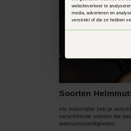
websiteverkeer te analyseren
media, adverteren en analys
verstrekt of die ze hebben v
Soorten Helmmut
Als motorrijder heb je versc
verschillende soorten die bes
weersomstandigheden.