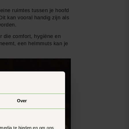
eine ruimtes tussen je hoofd
it kan vooral handig zijn als
worden.
r die comfort, hygiëne en
erneemt, een helmmuts kan je
Over
 media te bieden en om ons