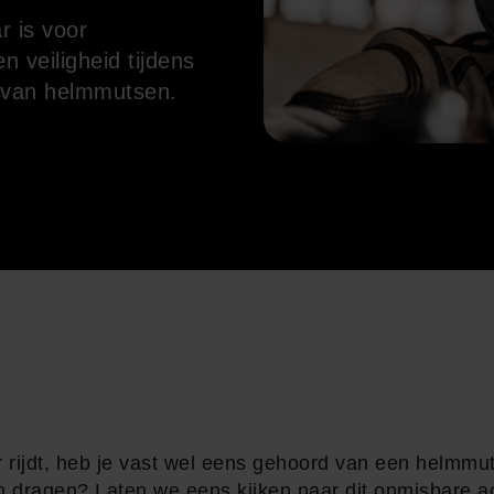
 is voor
n veiligheid tijdens
n van helmmutsen.
r rijdt, heb je vast wel eens gehoord van een helmmut
 dragen? Laten we eens kijken naar dit onmisbare ac