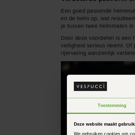
Een goed passende helmmuts k
en de helm op, wat resulteer
je tussen twee helmmaten in z
Door deze voordelen is een h
veiligheid serieus neemt. Of
rijervaring aanzienlijk verbet
Toestemming
Deze website maakt gebruik
We gebruiken cookies om cont