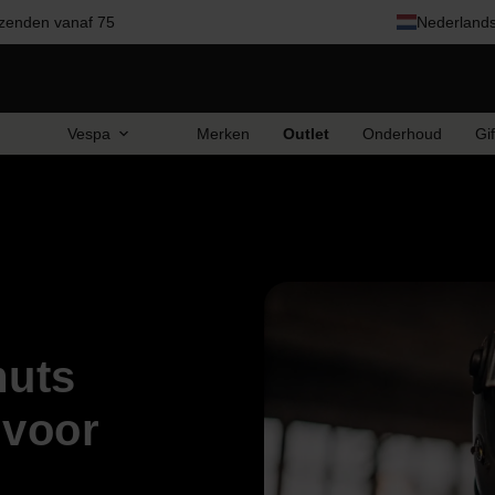
zenden vanaf 75
Nederland
Vespa
Merken
Outlet
Onderhoud
Gi
uts
 voor