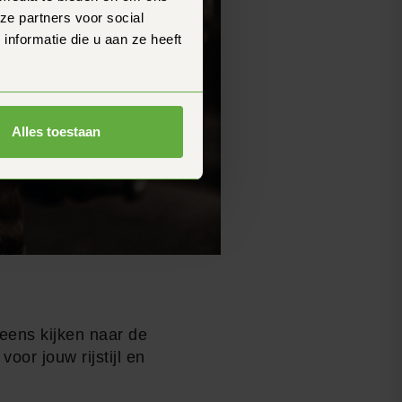
ze partners voor social
nformatie die u aan ze heeft
Alles toestaan
 eens kijken naar de
oor jouw rijstijl en