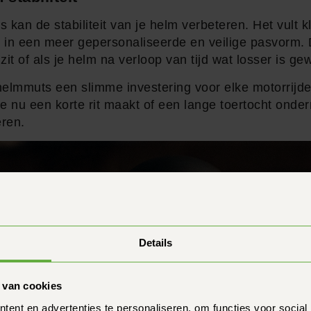
an de stabiliteit van je helm verbeteren. Het vult kl
t in een meer gepersonaliseerde en veilige pasvorm. D
it of als je helm na verloop van tijd wat losser is ge
elmmuts een slimme investering voor elke motorrijde
 je nu een korte rit maakt of een lange toertocht ond
eren.
Details
 van cookies
ent en advertenties te personaliseren, om functies voor social