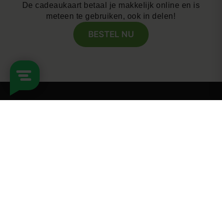
De cadeaukaart betaal je makkelijk online en is
meteen te gebruiken, ook in delen!
BESTEL NU
Hulp & ondersteuning
Vespucci