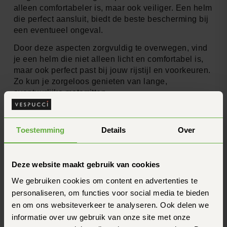
alleen comfortabeler is, maar ook veiliger. Een helm
die perfect aansluit, biedt de beste bescherming bij
een eventueel ongeval.
Door deze aspecten zorgvuldig te overwegen, vind
je een helm die niet alleen licht en comfortabel is,
maar ook perfect past bij jouw rijstijl en voorkeuren.
Zo kun je zorgeloos genieten van lange,
avontuurlijke motorritten.
Ergonomische aspecten
Toestemming
Details
Over
van helmontwerp
De ergonomie van een motorhelm speelt een
Deze website maakt gebruik van cookies
cruciale rol in het comfort tijdens lange ritten. Laten
We gebruiken cookies om content en advertenties te
we eens kijken naar de belangrijkste aspecten die
personaliseren, om functies voor social media te bieden
bijdragen aan een optimale rijervaring.
en om ons websiteverkeer te analyseren. Ook delen we
Aerodynamica en nekbelasting
informatie over uw gebruik van onze site met onze