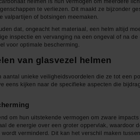
carbonaat helmen is hun vermogen om meerdere lich
nschappen te verliezen. Dit maakt ze bijzonder gesc
ine valpartijen of botsingen meemaken.
ouden dat, ongeacht het materiaal, een helm altijd m
ge inspectie en vervanging na een ongeval of na de 
eel voor optimale bescherming.
elen van glasvezel helmen
 aantal unieke veiligheidsvoordelen die ze tot een 
we eens kijken naar de specifieke aspecten die bijdr
cherming
nd om hun uitstekende vermogen om zware impacts t
iaal de energie over een groter oppervlak, waardoor d
 wordt verminderd. Dit kan het verschil maken tussen l