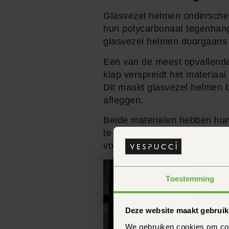
Glasvezel helmen onderscheid
hun polycarbonaat tegenhange
glasvezel helmen doorgaans
Een van de meest opvallende
klap verspreidt het materiaal
Dit maakt glasvezel helmen b
afleggen.
Beide materialen hebben hun e
te nemen bij het kiezen van 
voldoet aan de geldende vei
Toestemming
Deze website maakt gebruik
We gebruiken cookies om cont