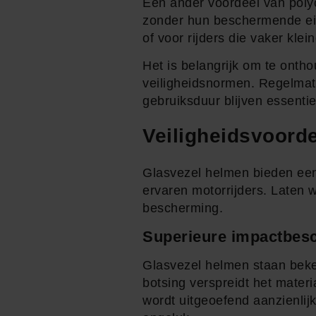
Een ander voordeel van poly
zonder hun beschermende eige
of voor rijders die vaker kle
Het is belangrijk om te onth
veiligheidsnormen. Regelmati
gebruiksduur blijven essenti
Veiligheidsvoord
Glasvezel helmen bieden een
ervaren motorrijders. Laten 
bescherming.
Superieure impactbes
Glasvezel helmen staan beke
botsing verspreidt het mater
wordt uitgeoefend aanzienlijk