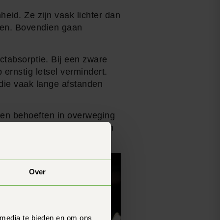
eid. Ze zijn vaak lichter dan
eren. Bovendien gaan
tabsorptie. Bij een zware
 ernstig letsel vermindert.
 die vaak lange afstanden
l en behoeften in overweging
zel, zorg ervoor dat de helm
Over
 media te bieden en om ons