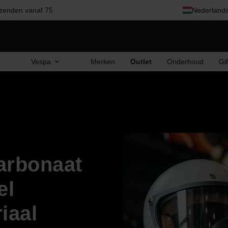
zenden vanaf 75
Nederland
Vespa
Merken
Outlet
Onderhoud
Gi
carbonaat
el
iaal