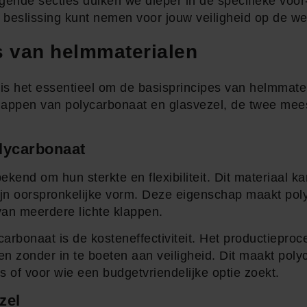
volgende secties duiken we dieper in de specifieke voo
e beslissing kunt nemen voor jouw veiligheid op de we
s van helmmaterialen
 is het essentieel om de basisprincipes van helmmater
happen van polycarbonaat en glasvezel, de twee mees
lycarbonaat
ekend om hun sterkte en flexibiliteit. Dit materiaal k
zijn oorspronkelijke vorm. Deze eigenschap maakt po
van meerdere lichte klappen.
rbonaat is de kosteneffectiviteit. Het productieproce
men zonder in te boeten aan veiligheid. Dit maakt pol
s of voor wie een budgetvriendelijke optie zoekt.
zel