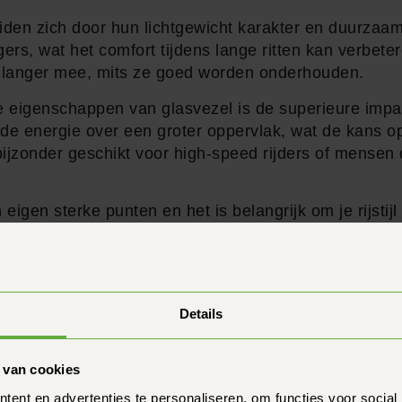
en zich door hun lichtgewicht karakter en duurzaamh
rs, wat het comfort tijdens lange ritten kan verbet
 langer mee, mits ze goed worden onderhouden.
 eigenschappen van glasvezel is de superieure impac
 de energie over een groter oppervlak, wat de kans op
ijzonder geschikt voor high-speed rijders of mensen
igen sterke punten en het is belangrijk om je rijstij
een helm. Of je nu kiest voor polycarbonaat of glasve
ligheidsstandaarden voor optimale bescherming.
Details
 van cookies
ent en advertenties te personaliseren, om functies voor social