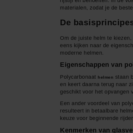
rijstijl en behoeften. In de 
materialen, zodat je de best
De basisprincipe
Om de juiste helm te kiezen,
eens kijken naar de eigensc
moderne helmen.
Eigenschappen van po
Polycarbonaat
staan b
helmen
en keert daarna terug naar 
geschikt voor het opvangen 
Een ander voordeel van polyca
resulteert in betaalbare hel
keuze voor beginnende rijder
Kenmerken van glasve