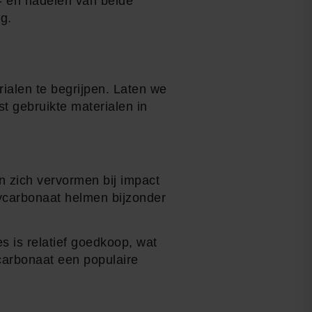
r- en nadelen van beide
g.
ialen te begrijpen. Laten we
t gebruikte materialen in
an zich vervormen bij impact
lycarbonaat helmen bijzonder
s is relatief goedkoop, wat
ycarbonaat een populaire