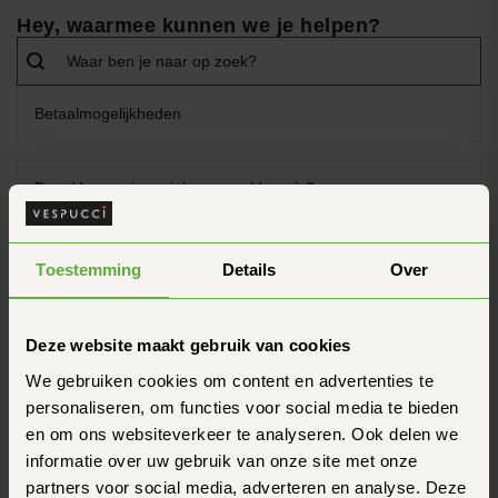
Hey, waarmee kunnen we je helpen?
Search content
Search
Betaalmogelijkheden
Doet Vespucci aan inkoop van Vespa’s?
Doet Vespucci aan schade herstel?
Toestemming
Details
Over
Garantie & reparatie van helmen
Deze website maakt gebruik van cookies
We gebruiken cookies om content en advertenties te
personaliseren, om functies voor social media te bieden
Helm keurmerk en veiligheid
en om ons websiteverkeer te analyseren. Ook delen we
informatie over uw gebruik van onze site met onze
Ik heb een klacht, waar kan ik die indienen?
partners voor social media, adverteren en analyse. Deze