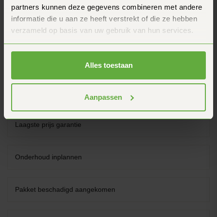
partners kunnen deze gegevens combineren met andere
informatie die u aan ze heeft verstrekt of die ze hebben
Ik heb het verkeerde product ontvangen
verzameld op basis van uw gebruik van hun services.
Juiste maat voor een scooter- of motorhelm
Alles toestaan
Klantenservice
Aanpassen
Laagste prijs garantie
Onderhoud inplannen
Pakket beschadigd aangekomen