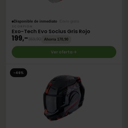
Disponible de inmediato
· Envío gratis
SCORPION
Exo-Tech Evo Socius Gris Rojo
199,-
369,90
Ahorra 170,90
Ver oferta
−46%