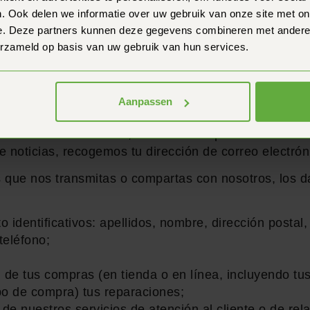
mpras en www.vespuccinederland. o en nuestros punto
. Ook delen we informatie over uw gebruik van onze site met on
cesar tu pedido ( , si es necesario, para ejecutarlo en
e. Deze partners kunnen deze gegevens combineren met andere i
acturación de tu pedido para responder a cualquier 
erzameld op basis van uw gebruik van hun services.
en en en Por lo general, recopilamos información de
los clientes otros que se inscriban en nuestros servi
nto sobre nuestros productos o servicios que puedan
Aanpassen
ormación sobre nuestros clientes para que esté en un
u relación con nosotros, así como tus preferencias de e
e noticias, recogemos tu dirección de correo electrón
 que nos transmitas o compartas con nosotros, los 
 identificativos: apellidos, nombre, dirección postal,
teléfono;
l de tus compras (en tienda o en línea, incluyendo tu
po de compra) tus reparaciones;
 de nuestros servicios de atención al cliente o de rel