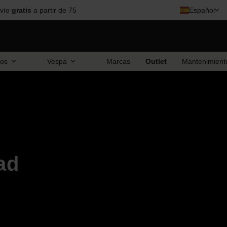
vío
gratis
a partir de 75
Español
ios
Vespa
Marcas
Outlet
Mantenimient
ad