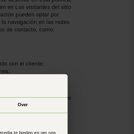
en en Los visitantes del sitio
mación pueden optar por
a la navegación en las redes
os de contacto, como:
to con el cliente;
nea;
a los visitantes del sitio
es siguiendo tus
 de cookies está separada de
Over
 de este enlace.
amas o servicios,
ecopilamos está relacionada
ial contigo.nl en en en en
 media te bieden en om ons