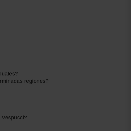
iduales?
erminadas regiones?
de Vespucci?