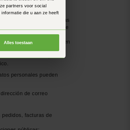
s de venta, necesitamos
ze partners voor social
viártelo), con el fin de
nformatie die u aan ze heeft
pregunta/consulta que puedas
 contacto, información sobre
cios de programas para que
 resultarle interesantes. en
Alles toestaan
 solo lugar, ya que así nos
lección. Por último, si te
ico.
datos personales pueden
 dirección de correo
s pedidos, facturas de
aciones públicas;