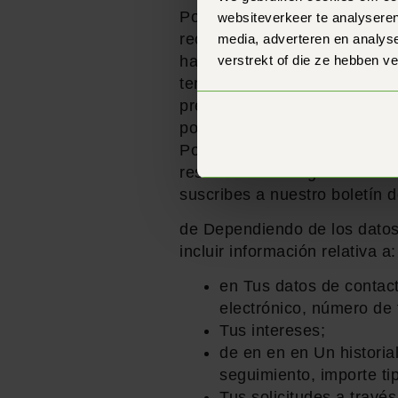
Por ejemplo, si realizas co
websiteverkeer te analyseren
recopilar información para pro
media, adverteren en analys
hacer un seguimiento de la f
verstrekt of die ze hebben v
tener después de tu compra. 
preferencias de contacto de 
podamos ofrecerle asesoramie
Podemos centralizar esta inf
resulta más fácil gestionar t
suscribes a nuestro boletín d
de Dependiendo de los datos
incluir información relativa a:
en Tus datos de contacto
electrónico, número de 
Tus intereses;
de en en en Un historia
seguimiento, importe ti
Tus solicitudes a través