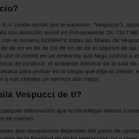
cio?
B.V. (sede social) (en lo sucesivo, "Vespucci"), soc
és con domicilio social en Prinsenweide 2F, 7317 BB 
s con el número 82499470 todas las filiales de Vespu
de de en en de de De de en de de el objetivo de las 
a con el cliente en un ambiente que haga justicia a es
encia de conducir. el ambiente informal de la sala d
cesaria para pensar en la Vespa que elija el cliente.
r a sus clientes un servicio aún mejor.
ila Vespucci de ti?
cualquier información que te identifique directa (co
o de cliente).
nales que recopilamos dependen del punto de contact
 como de la finalidad de dicha interacción, tal y como 