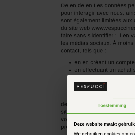
De en de en Les données per
pour interagir avec nous, ains
sont également limitées aux d
du site web www.vespuccinede
faire sans s'identifier ; il 
les médias sociaux. À moins 
contact, tels que :
en en créant un compte 
en effectuant un achat s
en s'inscrivant à l'un 
de en nous contactant vi
de en saisissant un co
de en ou bien notre collecte d
Toestemming
site web dont les circonstanc
vos préférences. en Par souci
Deze website maakt gebruik
présente politique générale. 
We gebruiken cookies om cont