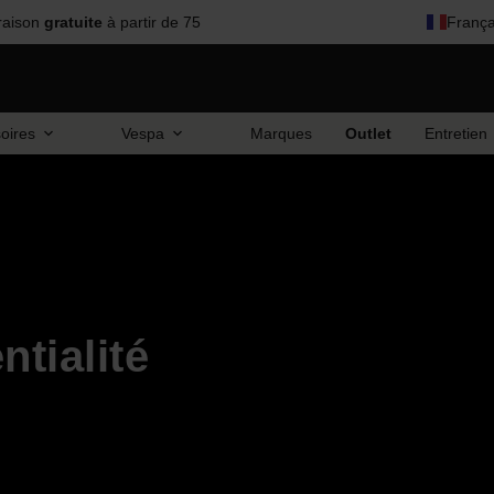
raison
gratuite
à partir de 75
França
oires
Vespa
Marques
Outlet
Entretien
ntialité