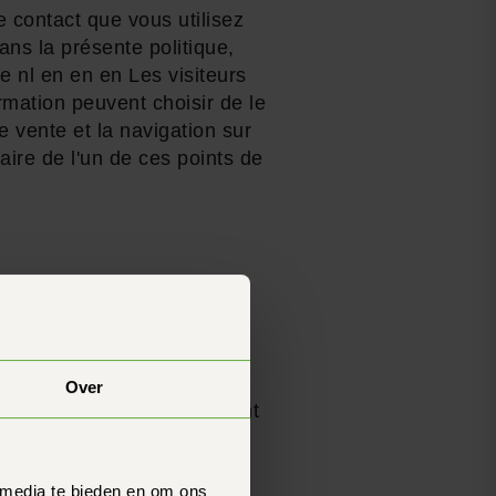
 contact que vous utilisez
dans la présente politique,
e nl en en en Les visiteurs
rmation peuvent choisir de le
e vente et la navigation sur
ire de l'un de ces points de
 en ligne ;
teurs) pour les visiteurs du
Over
n matière de cookies suivant
ies est distincte de la
 ce lien.
 media te bieden en om ons