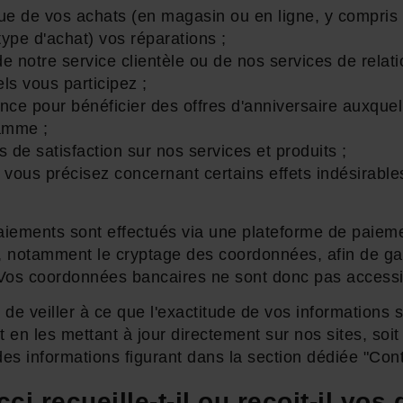
que de vos achats (en magasin ou en ligne, y compri
type d'achat) vos réparations ;
notre service clientèle ou de nos services de relati
s vous participez ;
nce pour bénéficier des offres d'anniversaire auxquel
ramme ;
de satisfaction sur nos services et produits ;
 vous précisez concernant certains effets indésirabl
aiements sont effectués via une plateforme de paiem
, notamment le cryptage des coordonnées, afin de gar
e. Vos coordonnées bancaires ne sont donc pas accessi
 veiller à ce que l'exactitude de vos informations so
t en les mettant à jour directement sur nos sites, soit
 des informations figurant dans la section dédiée "Con
recueille-t-il ou reçoit-il vos