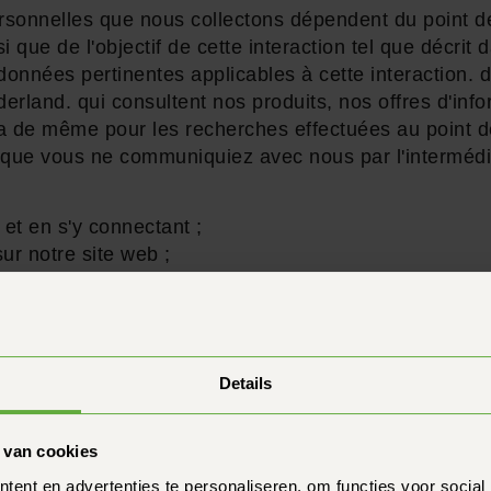
sonnelles que nous collectons dépendent du point de
i que de l'objectif de cette interaction tel que décrit 
onnées pertinentes applicables à cette interaction. d
rland. qui consultent nos produits, nos offres d'info
en va de même pour les recherches effectuées au point d
que vous ne communiquiez avec nous par l'intermédia
et en s'y connectant ;
ur notre site web ;
de nos programmes ou services ;
a les formulaires de contact client ;
mmentaire dans les champs libres lors de la commande
e données est limitée à l'utilisation de "cookies" (visi
Details
es sont spécifiquement définies par notre politique e
 de transparence, notre politique de gestion des cook
 van cookies
La politique de gestion des cookies est accessible via
ent en advertenties te personaliseren, om functies voor social