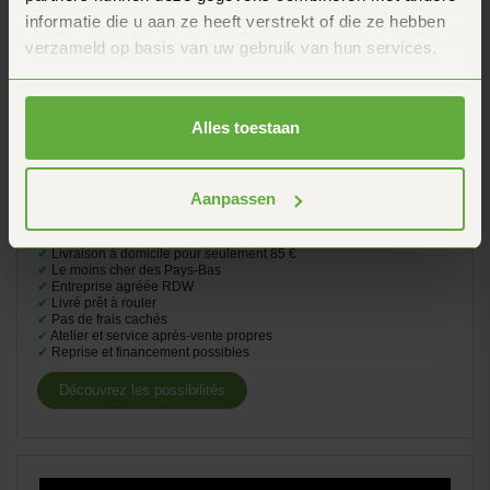
informatie die u aan ze heeft verstrekt of die ze hebben
verzameld op basis van uw gebruik van hun services.
Alles toestaan
-5%
Vespa Sprint Rosso Coraggioso 2026 Pack 1
Aanpassen
4.749,-
4.999,-
✔
Livraison à domicile pour seulement 85 €
✔
Le moins cher des Pays-Bas
✔
Entreprise agréée RDW
✔
Livré prêt à rouler
✔
Pas de frais cachés
✔
Atelier et service après-vente propres
✔
Reprise et financement possibles
Découvrez les possibilités