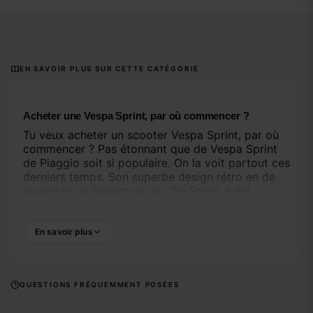
EN SAVOIR PLUS SUR CETTE CATÉGORIE
Acheter une Vespa Sprint, par où commencer ?
Tu veux acheter un scooter Vespa Sprint, par où
commencer ? Pas étonnant que de Vespa Sprint
de Piaggio soit si populaire. On la voit partout ces
derniers temps. Son superbe design rétro en de
qualitéde de beaucoup de . De Sprint a été
conçue par un designer italien pour donner un
coup de fouet à ton quotidien. Elle est nerveuse
sur de , dotée de techniques de avancées en
En savoir plus
matière de stabilité en de en , de Sprint est tout
simplement imbattable. En gros, il existe deux
types De Vespa Sprint, à savoir de
Vespa Sprint
QUESTIONS FRÉQUEMMENT POSÉES
en de
. Ces deux icônes de
de série
Vespa Sprint S
Piaggio sont les plus vendues. La différence entre