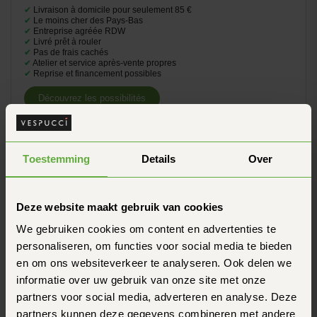
✔
Livraison à domicile pour seulement 85 €
✔
Le moins cher des Pays-Bas
✔
Entreprise agréée RDW
✔
Livré prêt à rouler
✔
Pas de frais cachés
✔
Atelier et service après-vente propres
✔
Reprise et financement possibles
Découvrez les possibilités
Toestemming
Details
Over
Deze website maakt gebruik van cookies
We gebruiken cookies om content en advertenties te
personaliseren, om functies voor social media te bieden
en om ons websiteverkeer te analyseren. Ook delen we
informatie over uw gebruik van onze site met onze
partners voor social media, adverteren en analyse. Deze
partners kunnen deze gegevens combineren met andere