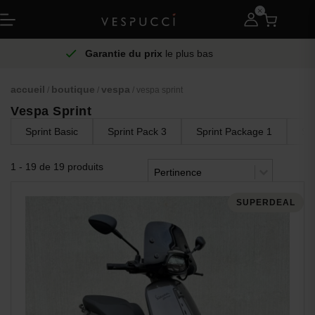
Échange
gratuit
accueil
boutique
vespa
/
/
/ vespa sprint
Vespa Sprint
Sprint Basic
Sprint Pack 3
Sprint Package 1
Sp
Trier le contenu
1 - 19 de 19 produits
Trier
Trier le contenu
SUPERDEAL