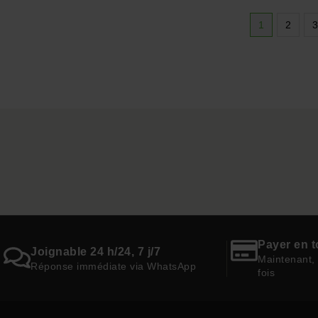
1
2
3
Payer en t
Joignable 24 h/24, 7 j/7
Maintenant, 
Réponse immédiate via WhatsApp
fois