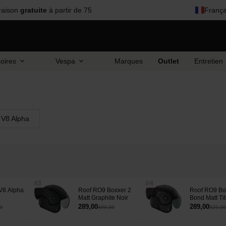
raison
gratuite
à partir de 75
França
oires
Vespa
Marques
Outlet
Entretien
 V8 Alpha
#3
#4
V8 Alpha
Roof RO9 Boxxer 2
Roof RO9 Bo
Matt Graphite Noir
Bond Matt Ti
289,00
289,00
0
499,00
529,00