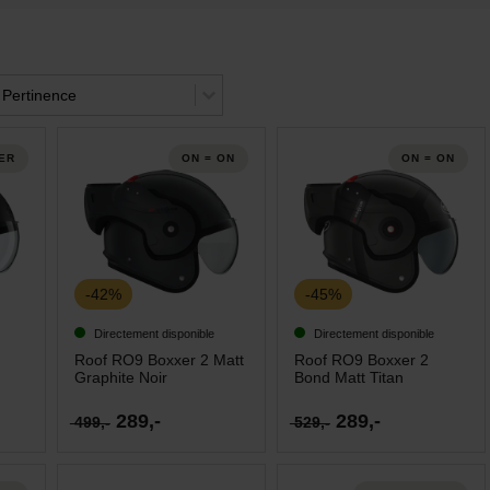
rier le contenu
rier
Trier le contenu
ER
ON = ON
ON = ON
-42%
-45%
Directement disponible
Directement disponible
Roof RO9 Boxxer 2 Matt
Roof RO9 Boxxer 2
Graphite Noir
Bond Matt Titan
289,-
289,-
499,-
529,-