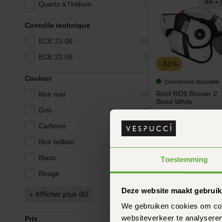
ON = 
Quartz à l'iridium
1
Contrôle technique
ECE 22-06
34
Contrôle technique
ECE 22-05
3
-51%
Couleur
Directement disponible
Roof RO9 Boxxer 2
Noir mat
14
Couleur
Bond White
Gris
10
259,-
529,-
Carbone
6
Noir brillant
6
Blanc
6
Toestemming
Rouge
4
Deze website maakt gebruik
+ Afficher plus (6)
We gebruiken cookies om cont
-16%
websiteverkeer te analyseren
Prix