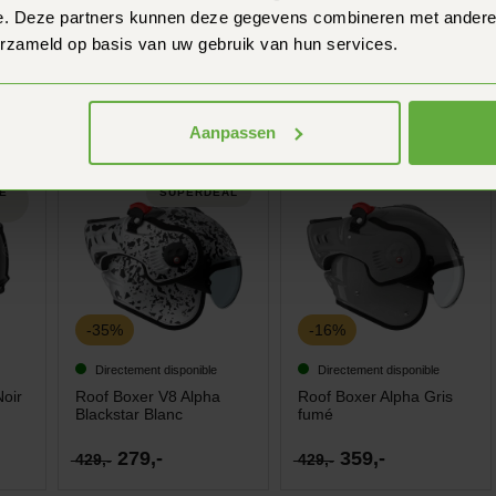
e. Deze partners kunnen deze gegevens combineren met andere i
Directement disponible
Directement disponible
erzameld op basis van uw gebruik van hun services.
Roof RO9 Boxxer 2 Gris
Roof RO9 Boxxer 2
fumé
Kendo Noir mat Acier
359,-
359,-
499,-
529,-
Aanpassen
ÉE
SUPERDEAL
-35%
-16%
Directement disponible
Directement disponible
oir
Roof Boxer V8 Alpha
Roof Boxer Alpha Gris
Blackstar Blanc
fumé
279,-
359,-
429,-
429,-