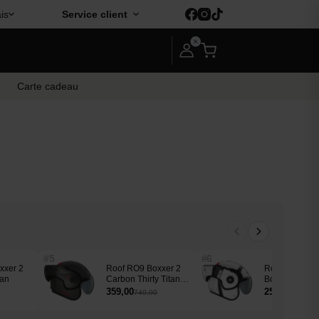
is
Service client
Carte cadeau
#5
#6
xxer 2
Roof RO9 Boxxer 2
Roof RO9 Box
tan
Carbon Thirty Titan
Bond White
Limited Edition
359,00
259,00
740,00
529,00