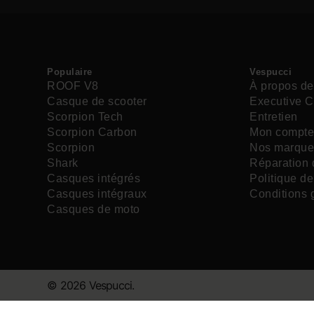
Populaire
Vespucci
ROOF V8
À propos de
Casque de scooter
Executive C
Scorpion Tech
Entretien
Scorpion Carbon
Mon compt
Scorpion
Nos marque
Shark
Réparation
Casques intégrés
Politique de
Casques intégraux
Conditions 
Casques de moto
© 2026 Vespucci.