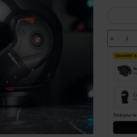
SOUVENT A
R
Ce
Ca
S
Total pour l