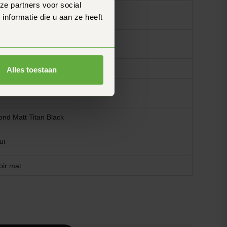
ze partners voor social
ui
nformatie die u aan ze heeft
on
on
Alles toestaan
on
ond Matt Titan Black
ui
oir mat