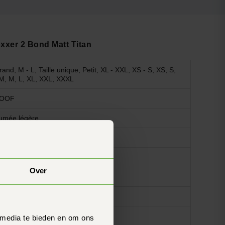
xxer 2 Bond Matt Titan
rand, M - L, Taille unique, Petit, XL - XXL, XS - S, XS, S,
M, M, L, XL, XXL, XXXL
OOF
umée légère
ibre optique
ystème
Over
CE 22-06
incement micrométrique
as de pare-soleil interne
 media te bieden en om ons