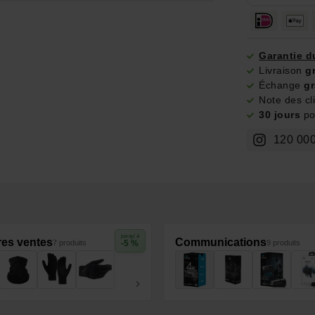
Garantie d
Livraison
g
Échange
gr
Note des cl
30 jours
pou
120 000
jusqu'à
res ventes
Communications
7 produits
-5 %
9 produits