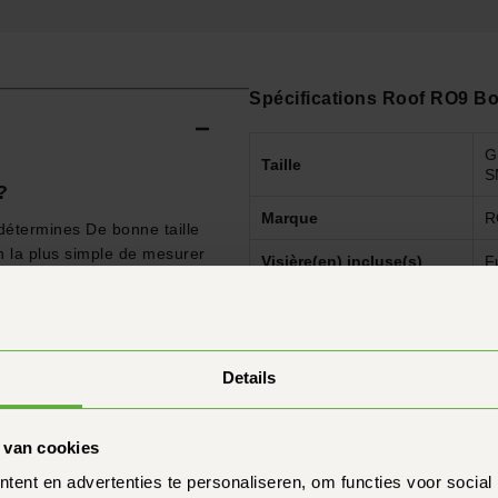
Spécifications Roof RO9 Bo
G
Taille
S
?
Marque
R
étermines De bonne taille
 la plus simple de mesurer
Visière(en) incluse(s)
F
oint le plus large/le plus
Matériau du casque
F
Type de casque
S
Details
Contrôle technique
E
Fermeture de la jugulaire
P
 van cookies
Pare-soleil
P
ent en advertenties te personaliseren, om functies voor social