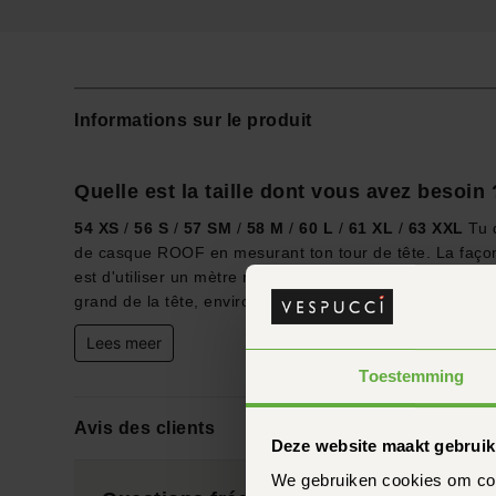
Informations sur le produit
Quelle est la taille dont vous avez besoin 
54 XS
/
56 S
/
57 SM
/
58 M
/
60 L
/
61 XL
/
63 XXL
Tu d
de casque ROOF en mesurant ton tour de tête. La façon
est d'utiliser un mètre ruban. Le point de mesure est le p
grand de la tête, environ 1 à 2...
Lees meer
Toestemming
Avis des clients
Deze website maakt gebruik
We gebruiken cookies om cont