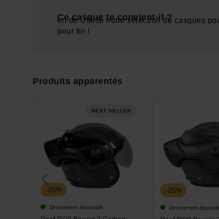
Ce casque te convient-il ?
en de Utilise notre sélection de casques pou
pour toi !
Produits apparentés
BEST SELLER
-25%
-25%
Directement disponible
Directement disponib
Roof RO9 Boxxer 2 Carbon