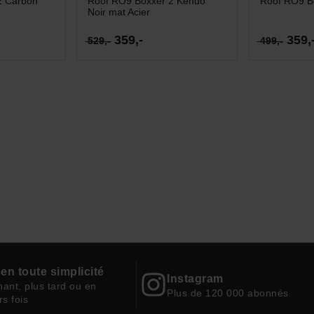
2 Carbon
Roof RO9 Boxxer 2 Kendo
Roof RO9 Bo
Noir mat Acier
359,-
359,
529,-
499,-
en toute simplicité
Instagram
ant, plus tard ou en
Plus de 120 000 abonnés
rs fois