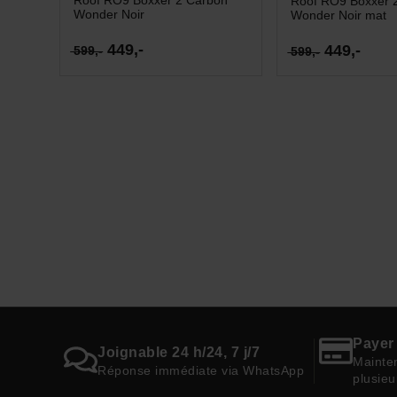
Roof RO9 Boxxer 
Wonder Noir
Wonder Noir mat
449,-
449,-
599,-
599,-
Payer 
Joignable 24 h/24, 7 j/7
Mainten
Réponse immédiate via WhatsApp
plusieu