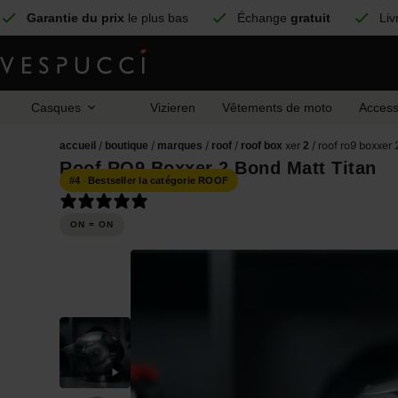
Garantie du prix
le plus bas
Échange
gratuit
Liv
Casques
Vizieren
Vêtements de moto
Access
/
/
/
/
xer
/ roof ro9 boxxer 
accueil
boutique
marques
roof
roof box
2
Roof RO9 Boxxer 2 Bond Matt Titan
#4
·
Bestseller la catégorie ROOF
12 reviews
ON = ON