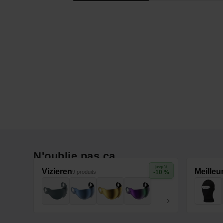
N'oublie pas ça
jusqu'à
Vizieren
Meilleu
9 produits
-10 %