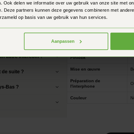
 contacter.
. Ook delen we informatie over uw gebruik van onze site met on
Doublure intérieure
O
e. Deze partners kunnen deze gegevens combineren met andere i
amovible
erzameld op basis van uw gebruik van hun services.
Système de
ommande ?
N
déverrouillage d'urgence
Pinlock fourni
N
Aanpassen
en ajusté ?
Pré-équipé pour le
N
un autre intercom ?
Pinlock
Mise en œuvre
B
t de suite ?
Préparation de
O
l'interphone
ys-Bas ?
Couleur
N