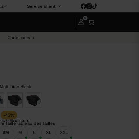
is
Service client
Carte cadeau
Matt Titan Black
-45%
ec 0 % d'intérêt
e taille
Tableau des tailles
SM
M
L
XL
XXL