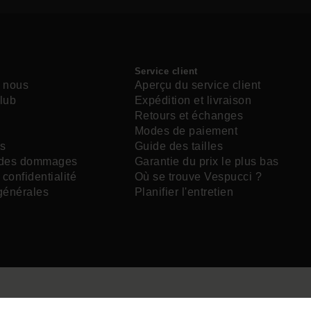
Service client
 nous
Aperçu du service client
lub
Expédition et livraison
Retours et échanges
e
Modes de paiement
s
Guide des tailles
 des dommages
Garantie du prix le plus bas
 confidentialité
Où se trouve Vespucci ?
générales
Planifier l'entretien