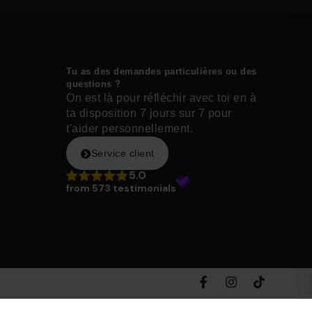
Tu as des demandes particulières ou des
questions ?
On est là pour réfléchir avec toi en à
ta disposition 7 jours sur 7 pour
t'aider personnellement.
Service client