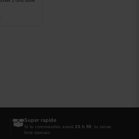
xxer 2 Gris fumé
-
Super rapide
Si tu commandes avant
23 h 59
, tu seras
livré demain.