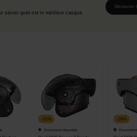
Démarrer l
r savoir quel est le meilleur casque
-32%
-28%
le
Directement disponible
Directement