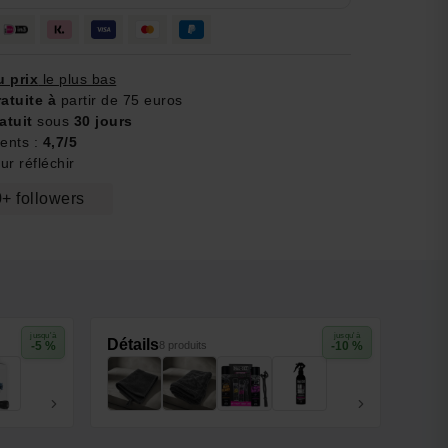
u prix
le plus bas
ratuite à
partir de 75 euros
atuit
sous
30 jours
ients :
4,7/5
r réfléchir
+ followers
jusqu'à
jusqu'à
Détails
-5 %
8 produits
-10 %