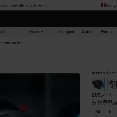
raison
gratuite
à partir de 75
França
oires
Vespa
Marques
Outlet
Entretien
2 bond matt titan
Version
:
Bond 
289,-
529,-
Ou
3x 96,33
av
Choisissez votr
XS
S