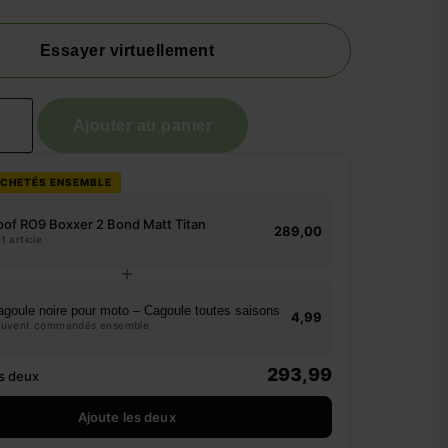
Essayer virtuellement
Ajouter au panier
CHETÉS ENSEMBLE
oof RO9 Boxxer 2 Bond Matt Titan
289,00
t article
goule noire pour moto – Cagoule toutes saisons
4,99
ouvent commandés ensemble
293,99
es deux
Ajoute les deux