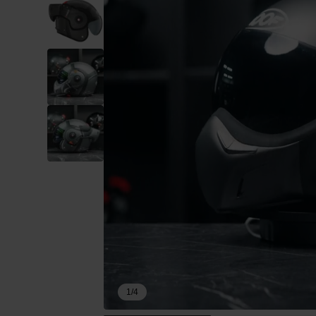
1
/
4