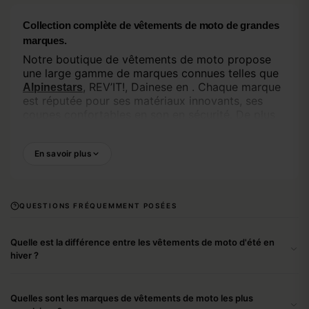
Collection complète de vêtements de moto de grandes
marques.
Notre boutique de vêtements de moto propose
une large gamme de marques connues telles que
, REV’IT!, Dainese en . Chaque marque
Alpinestars
est réputée pour ses matériaux innovants, ses
coupes confortables en son en sécurité. De plus,
chez nous, tu profites de prix compétitifs en d’une
livraison en , pour que tu puisses reprendre de en
En savoir plus
toute sécurité sans attendre.
Veste de moto, pantalon de moto en jeans de en pour
chaque type de motard.
QUESTIONS FRÉQUEMMENT POSÉES
Une bonne veste en bon en moto sont de base de
toute tenue. Pour ceux qui préfèrent une conduite
Quelle est la différence entre les vêtements de moto d'été en
décontractée, il existe aussi des jeans de moto
hiver ?
qui ressemblent à des jeans ordinaires mais qui
sont dotés de protections en matériau résistant à
l'abrasion. Combine ta veste en ton pantalon avec
Quelles sont les marques de vêtements de moto les plus
des sous-vêtements robustes en accessoires