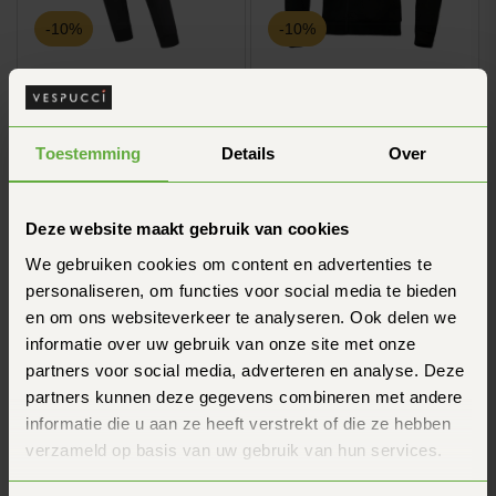
-10%
-10%
Directement disponible
Directement disponible
Pantalon Aeroshell Alpinestars
Sweat à capuche Alpinestars
Noir
Chrome Superairflow
Toestemming
Details
Over
161,95
179,95
179,95
199,95
Deze website maakt gebruik van cookies
We gebruiken cookies om content en advertenties te
personaliseren, om functies voor social media te bieden
en om ons websiteverkeer te analyseren. Ook delen we
informatie over uw gebruik van onze site met onze
partners voor social media, adverteren en analyse. Deze
partners kunnen deze gegevens combineren met andere
-10%
-12%
informatie die u aan ze heeft verstrekt of die ze hebben
verzameld op basis van uw gebruik van hun services.
Directement disponible
Directement disponible
Gants Alpinestars SP-3 noirs
Alpinestars Nucleon Plasma