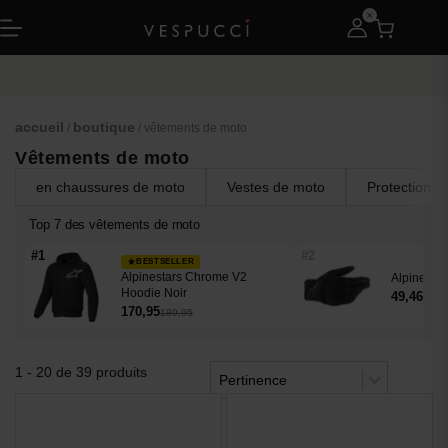
Garantie du prix
le plus bas
accueil
boutique
/
/ vêtements de moto
Vêtements de moto
en chaussures de moto
Vestes de moto
Protections 
Top 7 des vêtements de moto
#1
#2
BESTSELLER
Alpinestars Chrome V2
Alpinesta
Hoodie Noir
49,46
54,9
170,95
189,95
Trier le contenu
1 - 20 de 39 produits
Trier
Trier le contenu