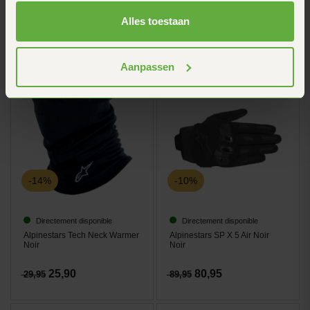
Back Protector (protection
dorsale)
Alles toestaan
80,96
53,-
89,95
59,95
Aanpassen
-14%
-10%
Directement disponible
Directement disponible
Alpinestars Tech Neck Warmer
Alpinestars SP X 5 Air Noir
Noir
Noir
25,90
80,95
29,95
89,95