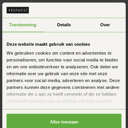
cinq jours par semaine.
de
en N
otre
équipe de vente est à votre service avec des
Toestemming
Details
Over
conseils d'experts sur les casques Vespas. en de Nos
spécialistes sont bien formés pour vous aider à faire le
bon choix en fonction de vos besoins.
Deze website maakt gebruik van cookies
We gebruiken cookies om content en advertenties te
en Q
ue pouvez-vous attendre de notre atelier ?
Nos
mécaniciens expérimentés et experts en Vespa
personaliseren, om functies voor social media te bieden
travaillent méticuleusement sur votre véhicule. Après
en om ons websiteverkeer te analyseren. Ook delen we
l'entretien, votre Vespa sera lavée gratuitement pour
informatie over uw gebruik van onze site met onze
que vous puissiez reprendre la route radieux.
partners voor social media, adverteren en analyse. Deze
partners kunnen deze gegevens combineren met andere
Q
ue pouvez-vous attendre de notre boutique en
informatie die u aan ze heeft verstrekt of die ze hebben
ligne ?
Les retours peuvent être traités à Apeldoorn.
verzameld op basis van uw gebruik van hun services.
Pour plus d'informations, veuillez consulter notre page
sur les retours :
retours
. Vous avez besoin de conseils
ou souhaitez échanger un casque ? Notre équipe se
Alles toestaan
fera un plaisir de vous aider.