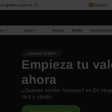
vío
gratis
a partir de 75
Español
ios
Vespa
Marcas
Outlet
Mantenimient
¿VENDER VESPA?
Empieza tu val
ahora
¿Quieres vender tuVespa? en En Vesp
fácil y rápido.
De Descubre El Valor