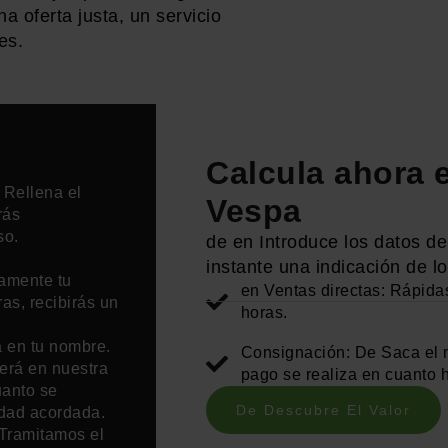
a oferta justa, un servicio
es.
Calcula ahora e
 Rellena el
Vespa
rás
so.
de en Introduce los datos de
instante una indicación de 
amente tu
en Ventas directas: Rápidas
as, recibirás un
horas.
 en tu nombre.
Consignación: De Saca el m
cerá en nuestra
pago se realiza en cuanto
uanto se
De Descubre El Valor
idad acordada.
Tramitamos el