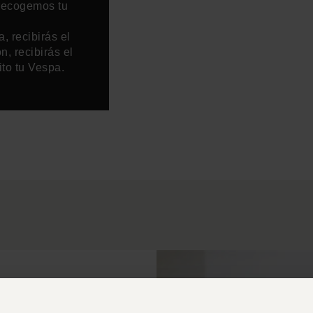
 recogemos tu
, recibirás el
, recibirás el
to tu Vespa.
Apeldoorn