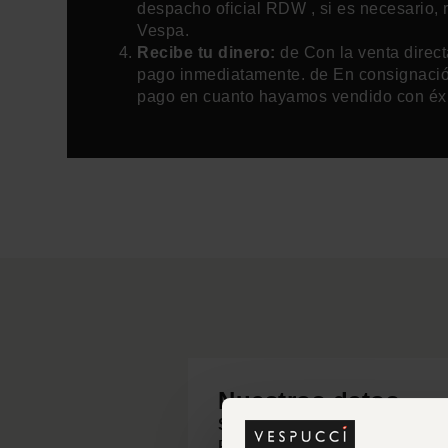
despacho oficial RDW , si es necesario,
Vespa.
Recibe tu dinero:
de Con la venta directa
pago inmediatamente. de En consignación
pago en cuanto hayamos vendido con éxi
Nuestros datos
Sala de exposición y taller 
Prinsenweide 2F