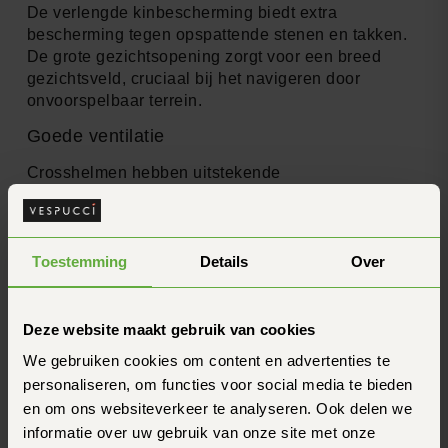
De verlengde kinbescherming biedt extra
bescherming tegen opspattende stenen en takken.
De grote gezichtsopening zorgt voor een breed
gezichtsveld, cruciaal bij het navigeren door
onvoorspelbaar terrein.
Goede ventilatie
Crosshelmen hebben uitstekende
ventilatiesystemen om rijders koel te houden tijdens
intensieve off-road sessies.
Bescherming tegen modder en takken
Toestemming
Details
Over
De zonneklep en grote gezichtsopening werken
samen om modder en takken weg te houden van het
Deze website maakt gebruik van cookies
gezicht van de rijder.
We gebruiken cookies om content en advertenties te
Nadelen van crosshelmen
personaliseren, om functies voor social media te bieden
Minder geschikt voor straatgebruik
en om ons websiteverkeer te analyseren. Ook delen we
informatie over uw gebruik van onze site met onze
Door hun ontwerp zijn crosshelmen minder