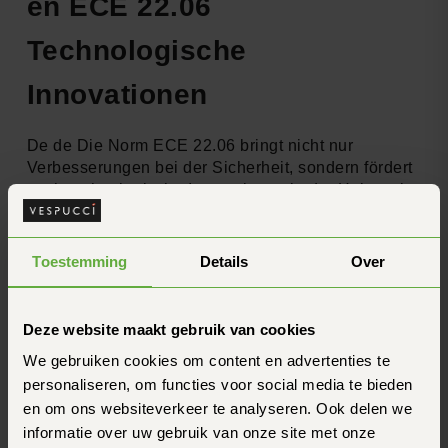
en ECE 22.06
Technologische
Innovationen
De de Die Norm ECE 22.06 bringt nicht nur
Verbesserungen bei der Sicherheit, sondern fördert
auch technologische Innovationen in der Helmwelt.
en Diese Entwicklungen machen das
Motorradfahren nicht nur sicherer, sondern auch
komfortabler.
Toestemming
Details
Over
Integration von Kommunikationssystemen
de Mit dem neuen Standard sind die Helme mit
Deze website maakt gebruik van cookies
besseren Integrationsmöglichkeiten
We gebruiken cookies om content en advertenties te
für
Kommunikationssysteme
ausgestattet. de Das
personaliseren, om functies voor social media te bieden
bedeutet, dass du leichter hochwertige
en om ons websiteverkeer te analyseren. Ook delen we
Gegensprechanlagen installieren kannst, ohne die
informatie over uw gebruik van onze site met onze
Sicherheit deines Helms zu gefährden. en de de