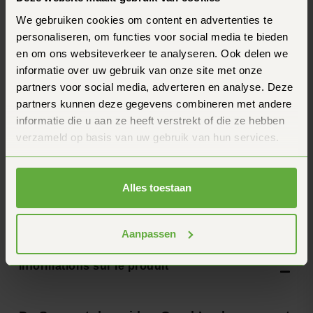
Marque
Verrouillage quadruple
We gebruiken cookies om content en advertenties te
Mise en œuvre
Montage sur le guidon
personaliseren, om functies voor social media te bieden
en om ons websiteverkeer te analyseren. Ook delen we
Questions fréquentes
informatie over uw gebruik van onze site met onze
Tu as une autre question ? N'hésite pas à nous
partners voor social media, adverteren en analyse. Deze
contacter.
partners kunnen deze gegevens combineren met andere
Comment de marche, de garantie du prix de ?
informatie die u aan ze heeft verstrekt of die ze hebben
verzameld op basis van uw gebruik van hun services.
Combien de temps faut-il pour recevoir ma
commande ?
Alles toestaan
Quelle est la durée de sur les produits Quad
Lock ?
Aanpassen
Informations sur le produit