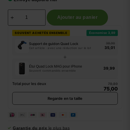
Ajouter au panier
Économise 3,89
SOUVENT ACHETÉS ENSEMBLE
38,90
Support de guidon Quad Lock
35,01
Cet article · avec une réduction sur le lot
Étui Quad Lock MAG pour iPhone
39,99
Souvent commandés ensemble
Total pour les deux
78,89
75,00
Regarde en ta taille
Garantie du prix
le plus bas