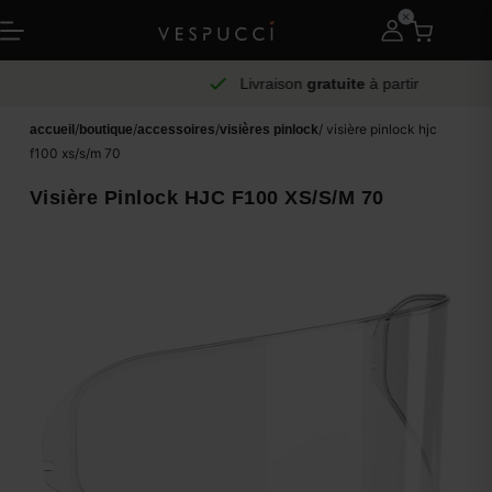
Livraison
gratuite
à partir de 75
/
/
/
/ visière pinlock hjc
accueil
boutique
accessoires
visières pinlock
f100 xs/s/m 70
Visière Pinlock HJC F100 XS/S/M 70