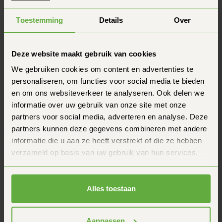
Spécifications HJC F100 XS/S/M Visière Pinlock
Toestemming
Details
Over
70
Marque
HJC
Deze website maakt gebruik van cookies
We gebruiken cookies om content en advertenties te
Convient à
HJC F100 (XS, S, M)
personaliseren, om functies voor social media te bieden
Pré-équipé pour le Pinlock
Oui
en om ons websiteverkeer te analyseren. Ook delen we
informatie over uw gebruik van onze site met onze
Interchangeabilité
Facile
partners voor social media, adverteren en analyse. Deze
partners kunnen deze gegevens combineren met andere
Questions fréquentes
informatie die u aan ze heeft verstrekt of die ze hebben
Tu as une autre question ? N'hésite pas à nous
contacter.
verzameld op basis van uw gebruik van hun services.
Comment de marche, de garantie du prix de ?
Alles toestaan
Combien de temps faut-il pour recevoir ma
commande ?
Aanpassen