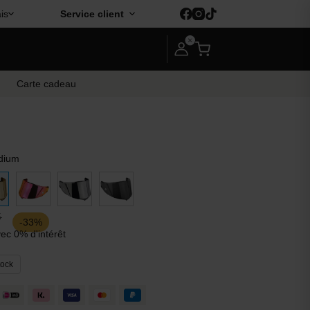
is
Service client
Carte cadeau
idium
5
-33%
ec 0% d'intérêt
tock