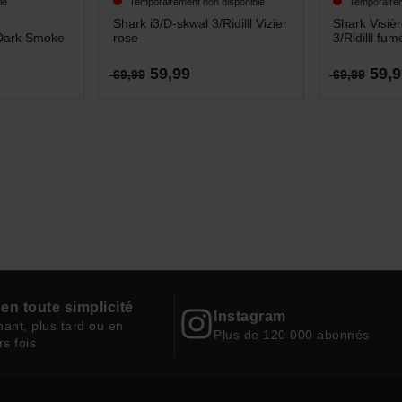
le
Temporairement non disponible
Temporairem
Shark i3/D-skwal 3/Ridilll Vizier
Shark Visiè
Dark Smoke
rose
3/Ridilll fum
59,99
59,9
69,99
69,99
en toute simplicité
Instagram
ant, plus tard ou en
Plus de 120 000 abonnés
rs fois