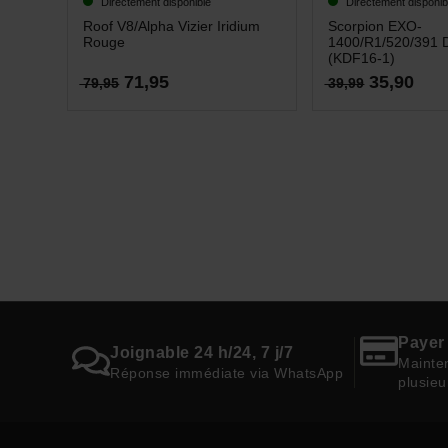
le
Directement disponible
Directement disponib
Roof V8/Alpha Vizier Iridium
Scorpion EXO-
Rouge
1400/R1/520/391 
(KDF16-1)
71,95
35,90
79,95
39,99
Payer 
Joignable 24 h/24, 7 j/7
Mainten
Réponse immédiate via WhatsApp
plusieu