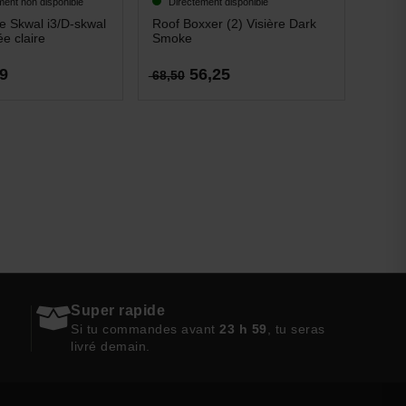
ent non disponible
Directement disponible
re Skwal i3/D-skwal
Roof Boxxer (2) Visière Dark
ée claire
Smoke
9
56,25
68,50
Super rapide
Si tu commandes avant
23 h 59
, tu seras
livré demain.