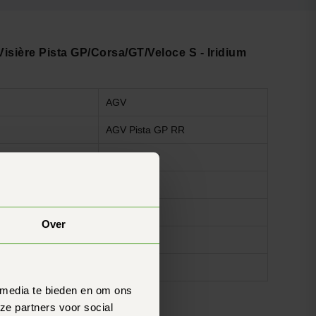
isière Pista GP/Corsa/GT/Veloce S - Iridium
AGV
AGV Pista GP RR
Iridium Gold
Oui
Oui
Over
Oui
Facile
 media te bieden en om ons
ze partners voor social