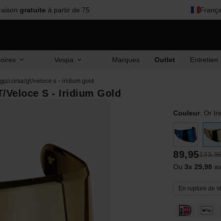
raison
gratuite
à partir de 75
França
oires
Vespa
Marques
Outlet
Entretien
 gp/corsa/gt/veloce s - iridium gold
/Veloce S - Iridium Gold
Couleur
:
Or Ir
89,95
133,9
Ou
3x 29,98
av
En rupture de s