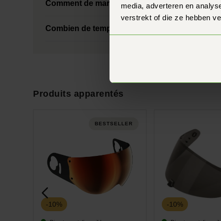
Comment de marche, de garantie du prix de ?
media, adverteren en analys
verstrekt of die ze hebben v
Combien de temps faut-il pour recevoir ma c
Produits apparentés
BESTSELLER
-10%
-10%