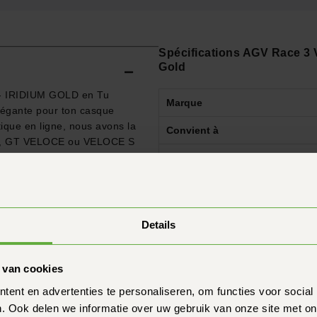
Spécifications AGV Race 3 V
Gold
 IRIDIUM GOLD en Tu
Marque
élégante pour ton casque
ique en ligne, nous avons la
Convient à
RSA, GT VELOCE ou VELOCE S
ns la magnifique teinte
Couleur
que frappant...
Protection contre les UV
Revêtement anti-rayures
Details
Pré-équipé pour le Pinlock
Interchangeabilité
 van cookies
ent en advertenties te personaliseren, om functies voor social
 contacter.
. Ook delen we informatie over uw gebruik van onze site met on