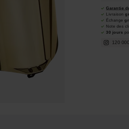
Garantie d
Livraison
g
Échange
gr
Note des cl
30 jours
pou
120 000