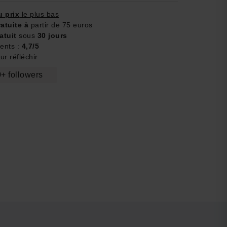
u prix
le plus bas
ratuite à
partir de 75 euros
atuit
sous
30 jours
ients :
4,7/5
r réfléchir
+ followers