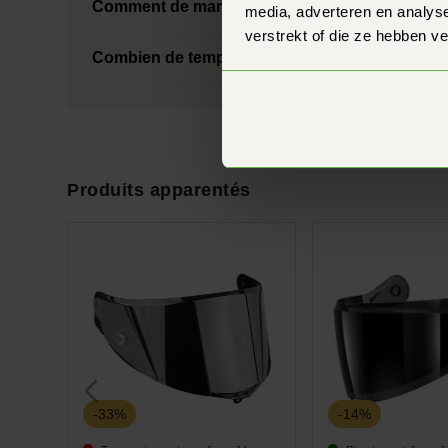
Comment de marche, de garantie du prix de ?
media, adverteren en analys
verstrekt of die ze hebben v
Combien de temps faut-il pour recevoir ma c
Produits apparentés
-33%
-14%