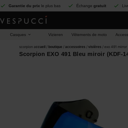
Garantie du prix
le plus bas
Échange
gratuit
Liv
Casques
Vizieren
Vêtements de moto
Access
scorpion a
/
/
/
/ exo 491 mirror
ccueil
boutique
accessoires
visières
Scorpion EXO 491 Bleu miroir (KDF-1