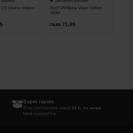
 disponible
Directement disponible
Dél
(2) Visière Iridium
Roof V8/Alpha Vizier Iridium
Roof 
Violet
fumée
5
71,95
79,95
74,9
Super rapide
Si tu commandes avant
11 h
,
tu seras
livré
aujourd'hui.