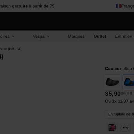
raison
gratuite
à partir de 75
França
oires
Vespa
Marques
Outlet
Entretien
 blue (kdf-14)
4)
Couleur
:
Bleu 
35,90
39,99
Ou
3x 11,97
av
En rupture de s