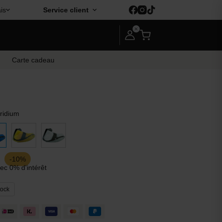
is
Service client
Carte cadeau
iridium
-10%
ec 0% d'intérêt
tock