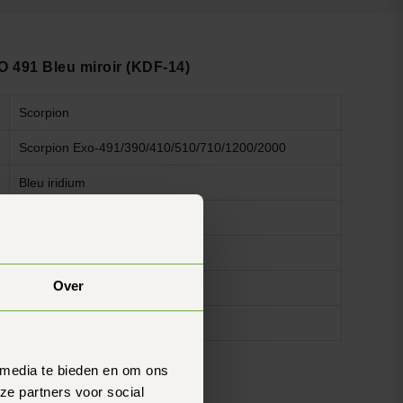
O 491 Bleu miroir (KDF-14)
Scorpion
Scorpion Exo-491/390/410/510/710/1200/2000
Bleu iridium
Oui
Oui
Over
Oui
Facile
 media te bieden en om ons
ze partners voor social