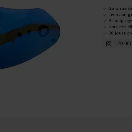
Garantie d
Livraison
g
Échange
gr
Note des cl
30 jours
pou
120 000