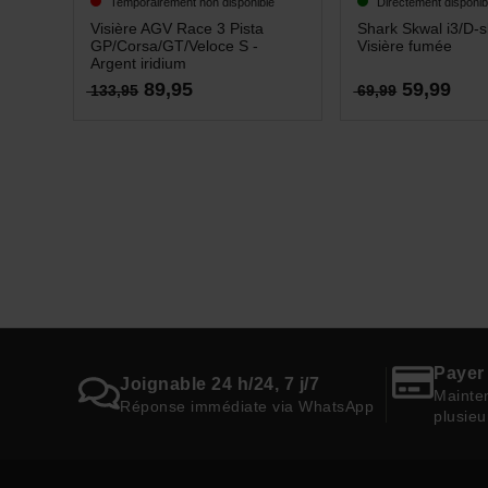
Temporairement non disponible
Directement disponib
Visière AGV Race 3 Pista
Shark Skwal i3/D-sk
GP/Corsa/GT/Veloce S -
Visière fumée
Argent iridium
89,95
59,99
133,95
69,99
Payer 
Joignable 24 h/24, 7 j/7
Mainten
Réponse immédiate via WhatsApp
plusieu