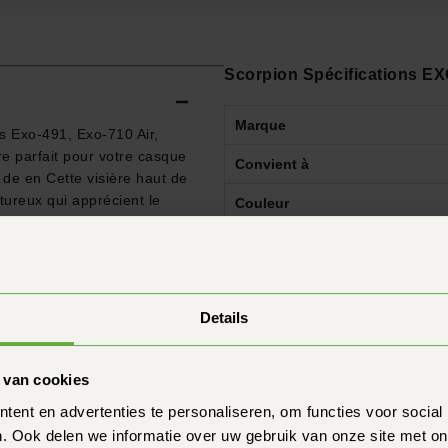
Scorpion Spécifications EX
Marque
es Exo-491, Exo-710 Air,
e parfait pour votre casque
Convient à
de en Cette visière haut de
ureux qui apprécient le
Couleur
roir augmente votre visibilité
Protection contre les UV
re...
Revêtement anti-rayures
Details
Pré-équipé pour le Pinlock
Interchangeabilité
 van cookies
ent en advertenties te personaliseren, om functies voor social
 contacter.
. Ook delen we informatie over uw gebruik van onze site met on