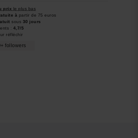
u prix
le plus bas
ratuite à
partir de 75 euros
atuit
sous
30 jours
ients :
4,7/5
r réfléchir
+ followers