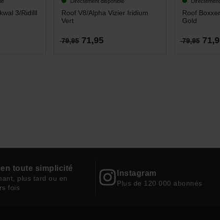
le
Directement disponible
Directement
wal 3/Ridilll
Roof V8/Alpha Vizier Iridium
Roof Boxxer 
Vert
Gold
71,95
71,9
79,95
79,95
en toute simplicité
Instagram
ant, plus tard ou en
Plus de 120 000 abonnés
rs fois