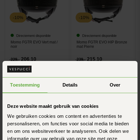
-10%
-10%
Directement disponible
Directement disponible
Momo FGTR EVO Vert mat /
Momo FGTR EVO HIP Bronze
noir
mat Pierre
206,10
215,10
229,-
239,-
NOUVEAU
NOUVEAU
Toestemming
Details
Over
Deze website maakt gebruik van cookies
We gebruiken cookies om content en advertenties te
personaliseren, om functies voor social media te bieden
-10%
-10%
en om ons websiteverkeer te analyseren. Ook delen we
informatie over uw gebruik van onze site met onze