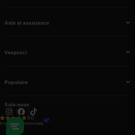
en de V
isière
: elle est dotée d'une visière anti-rayures et
anti-UV, approuvée selon les normes ECE 2206. en Le
mécanisme intégré de la visière est breveté et contient
un traitement antibuée.
Aide et assistance
en S
ystème de fermeture
: Système de fermeture
micrométrique et anneau antivol.
FGTR EVO
Vespucci
Matériau
: Coque en ABS à 100 %.
Échelle
: disponible en trois tailles d'échelle.
Intérieur
: finition de la base cousue à la main. en en
Coussin de mentonnière amovible et lavable. en Conçu
spécialement pour les porteurs de lunettes prêts à
Populaire
utiliser un système de communication. Le système
DrySpeed permet une absorption instantanée de la
transpiration.
Suis-nous
en de V
isière
: Visière anti-rayures et anti-UV avec
surpiqûres en cuir synthétique sur le pourtour. La visière
a un support en fibre de carbone.
Système de fermeture
: Système de fermeture
micrométrique avec anneau antivol.