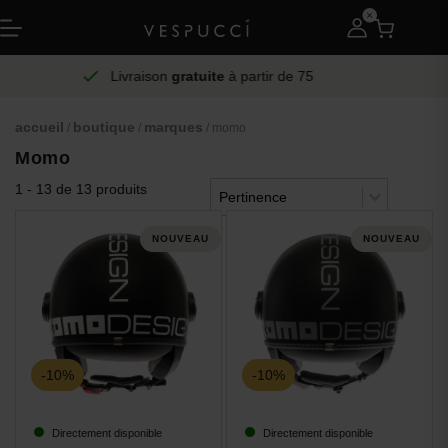
Livraison
gratuite
à partir de 75
accueil
boutique
marques
/
/
/ momo
Momo
Trier le contenu
1 - 13 de 13 produits
Trier
Trier le contenu
NOUVEAU
NOUVEAU
-10%
-10%
Directement disponible
Directement disponible