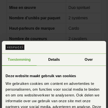
Mise en œuvre
Duo spirituel
Nombre d'unités par paquet
2 systèmes
Haut-parleurs de marque
Cardo
Nombre de coureurs
2 cavaliers
Portée maximale
400 mètres
Toestemming
Details
Over
Autonomie de la batterie
10 heures
Commande vocale
Oui
Deze website maakt gebruik van cookies
Détection des collisions
Non
We gebruiken cookies om content en advertenties te
personaliseren, om functies voor social media te bieden
Questions fréquentes
Tu as une autre question ? N'hésite pas à nous
en om ons websiteverkeer te analyseren. Ook delen we
contacter.
informatie over uw gebruik van onze site met onze
Comment de marche, de garantie du prix de ?
partners voor social media, adverteren en analyse. Deze