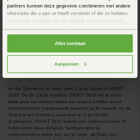
partners kunnen deze gegevens combineren met andere
informatie die u aan ze heeft verstrekt of die ze hebben
Combien de temps faut-il pour recevoir ma
commande ?
verzameld op basis van uw gebruik van hun services.
Quelle est la durée de sur les produits Cardo
Alles toestaan
?
Aanpassen
Informations sur le produit
de de "Connecté en moto avec Cardo Systems SPIRIT
DUO" De de Cardo Systems SPIRIT DUO est le choix
idéal pour les motocyclistes qui veulent profiter d'une
communication transparente pendant qu'ils roulent. en de
Grâce à ses fonctions avancées et à sa facilité
d'utilisation, SPIRIT DUO fournit une connexion sans fil
fiable entre deux motards, facilitant ainsi la
communication entre eux sur la route. de Avec une