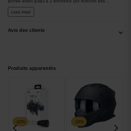
portée allant jusqu'à 1 kilomètre (en fonction des...
Lees meer
Avis des clients
Produits apparentés
ON
-22%
-24%