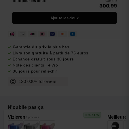
Total pour les deux
306,99
300,99
Ajoute les deux
Garantie du prix
le plus bas
Livraison
gratuite à
partir de 75 euros
Échange
gratuit
sous
30 jours
Note des clients :
4,7/5
30 jours
pour réfléchir
120 000+ followers
N'oublie pas ça
-5 %
jusqu'à
Vizieren
Meilleure
7 produits