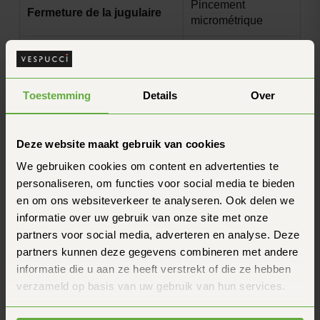
Pincement
Fermeture de la jugulaire
micrométrique
Avec pare-soleil
Pare-soleil
interne
Toestemming
Details
Over
Doublure intérieure
Oui
amovible
Deze website maakt gebruik van cookies
Système de déverrouillage
Non
d'urgence
We gebruiken cookies om content en advertenties te
personaliseren, om functies voor social media te bieden
Pinlock fourni
Oui
en om ons websiteverkeer te analyseren. Ook delen we
informatie over uw gebruik van onze site met onze
Pré-équipé pour le Pinlock
Oui
partners voor social media, adverteren en analyse. Deze
partners kunnen deze gegevens combineren met andere
Linik Noir Anthracite
Mise en œuvre
Rouge
informatie die u aan ze heeft verstrekt of die ze hebben
verzameld op basis van uw gebruik van hun services.
Préparation de l'interphone
Oui