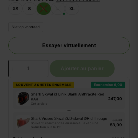
XS
S
M
L
XL
Niet op voorraad
Essayer virtuellement
Ajouter au panier
Économise 6,00
SOUVENT ACHETÉS ENSEMBLE
Shark Skwal i3 Linik Blank Anthracite Red
247,00
KAR
Cet article
Shark Visière Skwal i3/D-skwal 3/Ridilll rouge
59,99
Souvent commandés ensemble · avec une
53,99
réduction sur le lot