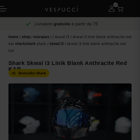
Livraison
gratuite
à partir de 75
/
/
/ / skwal i3 / skwal i3 linik blank anthracite red
home
shop
marques
kar
shark /
/ skwal i3 linik blank anthracite red
shark
shark
skwal i3
kar
Shark Skwal i3 Linik Blank Anthracite Red
KAR
#1
·
Bestseller Shark