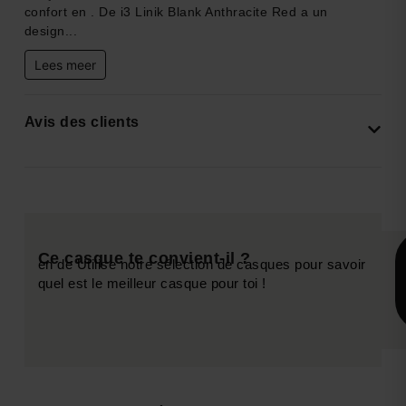
confort en . De i3 Linik Blank Anthracite Red a un
design...
Lees meer
Avis des clients
Ce casque te convient-il ?
en de Utilise notre sélection de casques pour savoir
quel est le meilleur casque pour toi !