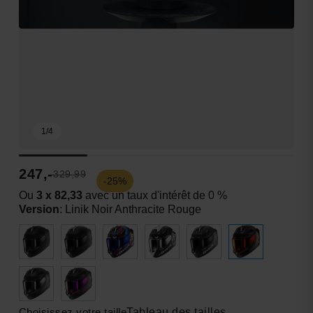
1
/
4
247,-
329,99
-25%
Ou
3 x 82,33
avec un taux d'intérêt de 0 %
Version
:
Linik Noir Anthracite Rouge
Choisissez votre taille
Tableau des tailles