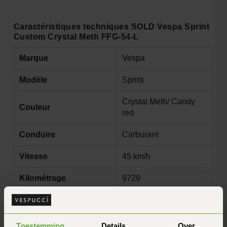
Caractéristiques techniques SOLD Vespa Sprint
Custom Crystal Meth FFG-54-L
Marque
Vespa
Modèle
Sprint
Crystal Meth/ Candy
Couleur
red
Conduire
Carburant
Vitesse
45 km/h
Kilométrage
9729
Nombre de
2
propriétaires
Toestemming
Details
Over