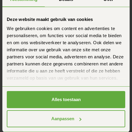
Garantie
1 mois, 3 mois, 6 mois
Questions fréquentes
Deze website maakt gebruik van cookies
Tu as une autre question ? N'hésite pas à nous
contacter.
We gebruiken cookies om content en advertenties te
Comment de marche, de garantie du prix de ?
personaliseren, om functies voor social media te bieden
en om ons websiteverkeer te analyseren. Ook delen we
informatie over uw gebruik van onze site met onze
Combien de temps faut-il pour recevoir ma
commande ?
partners voor social media, adverteren en analyse. Deze
partners kunnen deze gegevens combineren met andere
informatie die u aan ze heeft verstrekt of die ze hebben
verzameld op basis van uw gebruik van hun services.
Informations sur le produit
Roule tranquille sur ta Vespa Sprint
Alles toestaan
Acheter une Vespa, ça doit être un plaisir. Mais on
comprend aussi que c'est un peu stressant de prendre
Aanpassen
une occasion. Tu veux être sûr, avoir des infos claires en
partenaire qui te comprend. C'est là qu'on fait la