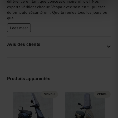
différence en tant que concessionnaire officiel. Nos
experts vérifient chaque Vespa avec soin en tu puisses
de en toute sécurité en . Que tu roules tous les jours ou
que...
Lees meer
Avis des clients
Produits apparentés
DU
VENDU
VENDU