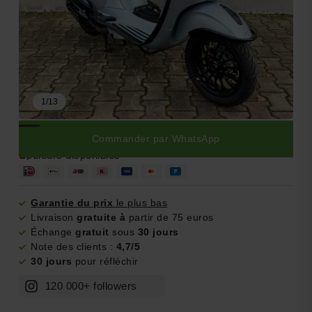
1
/
13
Commander par WhatsApp
0,-
Couleurs disponibles
Garantie du prix
le plus bas
Livraison
gratuite à
partir de 75 euros
Échange
gratuit
sous
30 jours
Note des clients :
4,7/5
30 jours
pour réfléchir
120 000+ followers