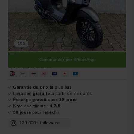
1
/
15
Commander par WhatsApp
0,-
Couleurs disponibles
Garantie du prix
le plus bas
Livraison
gratuite à
partir de 75 euros
Échange
gratuit
sous
30 jours
Note des clients :
4,7/5
30 jours
pour réfléchir
120 000+ followers