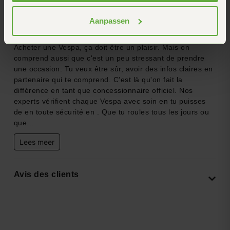
Aanpassen
Roule tranquille sur ta Vespa Sprint
Acheter une Vespa, ça doit être un plaisir. Mais on
comprend aussi que c'est un peu stressant de prendre
une occasion. Tu veux être sûr, avoir des infos claires en
partenaire qui te comprend. C'est là qu'on fait la
différence en tant que concessionnaire officiel. Nos
experts vérifient chaque Vespa avec soin en tu puisses
de en toute sécurité en . Que tu roules tous les jours ou
que...
Lees meer
Avis des clients