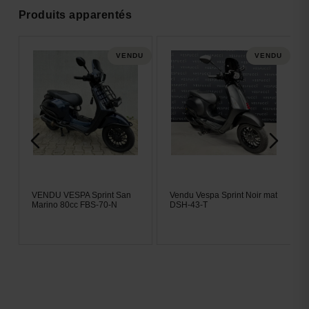
Produits apparentés
DU
VENDU
VENDU
VENDU VESPA Sprint San
Vendu Vespa Sprint Noir mat
Marino 80cc FBS-70-N
DSH-43-T