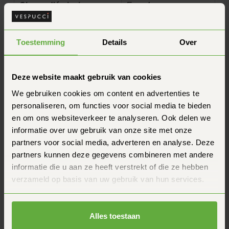
Classe d'émission
Euro 4
Garantie
1 mois, 3 mois, 6 mois
Toestemming
Details
Over
Vitesse
25 km/h
État
D'occasion
Deze website maakt gebruik van cookies
We gebruiken cookies om content en advertenties te
Couleur
Noir mat
personaliseren, om functies voor social media te bieden
Questions fréquentes
en om ons websiteverkeer te analyseren. Ook delen we
Tu as une autre question ? N'hésite pas à nous
informatie over uw gebruik van onze site met onze
contacter.
partners voor social media, adverteren en analyse. Deze
Comment de marche, de garantie du prix de ?
partners kunnen deze gegevens combineren met andere
informatie die u aan ze heeft verstrekt of die ze hebben
Combien de temps faut-il pour recevoir ma
verzameld op basis van uw gebruik van hun services.
commande ?
Alles toestaan
Informations sur le produit