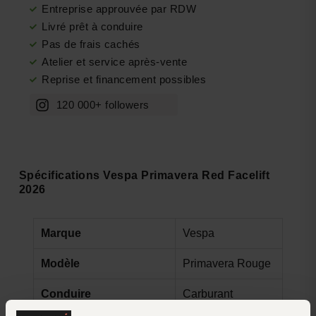
Entreprise approuvée par RDW
Livré prêt à conduire
Pas de frais cachés
Atelier et service après-vente
Reprise et financement possibles
120 000+ followers
Spécifications Vespa Primavera Red Facelift
2026
Marque
Vespa
Modèle
Primavera Rouge
Conduire
Carburant