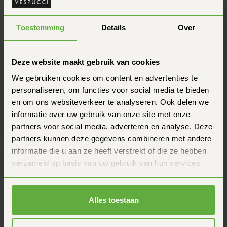
Année de construction
2026
Toestemming
Details
Over
Véhicule TVA
Oui
Sur mesure
Non
Deze website maakt gebruik van cookies
Kilométrage
0
We gebruiken cookies om content en advertenties te
personaliseren, om functies voor social media te bieden
Classe d'émission
Euro 5
en om ons websiteverkeer te analyseren. Ook delen we
informatie over uw gebruik van onze site met onze
Garantie
2 ans
partners voor social media, adverteren en analyse. Deze
État
Nouveau
partners kunnen deze gegevens combineren met andere
informatie die u aan ze heeft verstrekt of die ze hebben
Couleur
Rosso RED
verzameld op basis van uw gebruik van hun services.
Vitesse
45 km/h
Alles toestaan