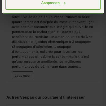
Informations sur le produit
Aanpassen
50cc : De de de en de La Vespa Primavera 50cc
quatre temps est équipée du moteur innovant i-get
avec capteur barométrique intégré qui surveille en
permanence la carburation et l'adapte aux
conditions de conduite. en en de en en de de Une
distribution d'injection électronique à 3 soupapes
(2 soupapes d'admission, 1 soupape
d'échappement), calibrée pour favoriser les
performances et réduire la consommation, ainsi
qu'une puissance améliorée, de meilleures
performances de démarrage dans toutes...
Lees meer
Autres Vespas qui pourraient t'intéresser