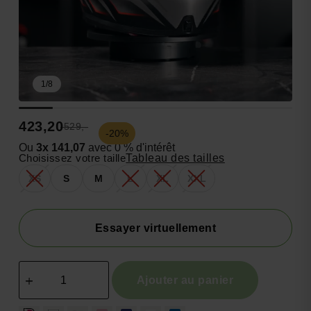
1
/
8
423,20
529,-
-20%
Ou
3x 141,07
avec 0 % d'intérêt
Choisissez votre taille
Tableau des tailles
XS
S
M
L
XL
XXL
Essayer virtuellement
Ajouter au panier