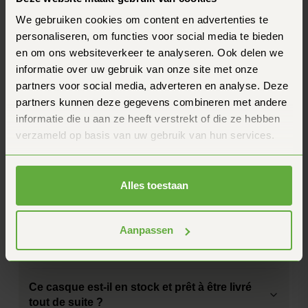
We gebruiken cookies om content en advertenties te
Poids
1255 Grammes
personaliseren, om functies voor social media te bieden
Questions fréquentes
en om ons websiteverkeer te analyseren. Ook delen we
Tu as une autre question ? N'hésite pas à nous
informatie over uw gebruik van onze site met onze
contacter.
partners voor social media, adverteren en analyse. Deze
Comment de marche, de garantie du prix de ?
partners kunnen deze gegevens combineren met andere
informatie die u aan ze heeft verstrekt of die ze hebben
Combien de temps faut-il pour recevoir ma
verzameld op basis van uw gebruik van hun services.
commande ?
Comment je peux être sûr que ce casque est
Alles toestaan
bien ajusté ?
Aanpassen
Ce casque est-il compatible avec un Cardo ou
un autre intercom ?
Ce casque est-il en stock et prêt à être livré
tout de suite ?