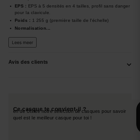
EPS :
EPS à 5 densités en 4 tailles, profil sans danger
pour la clavicule.
Poids :
1 255 g (première taille de l'échelle)
Normalisation...
Lees meer
Avis des clients
Ce casque te convient-il ?
en de Utilise notre sélection de casques pour savoir
quel est le meilleur casque pour toi !