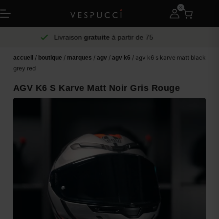
Livraison
gratuite
à partir de 75
/
/
/
/
/ agv k6 s karve matt black
accueil
boutique
marques
agv
agv k6
grey red
AGV K6 S Karve Matt Noir Gris Rouge