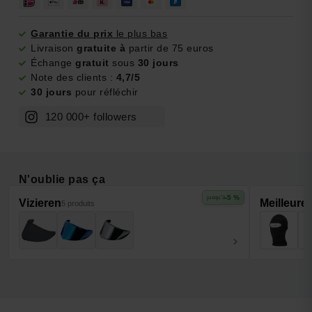
Garantie du prix
le plus bas
Livraison
gratuite à
partir de 75 euros
Échange
gratuit
sous
30 jours
Note des clients :
4,7/5
30 jours
pour réfléchir
120 000+ followers
N'oublie pas ça
-5 %
jusqu'à
Vizieren
Meilleure
5 produits